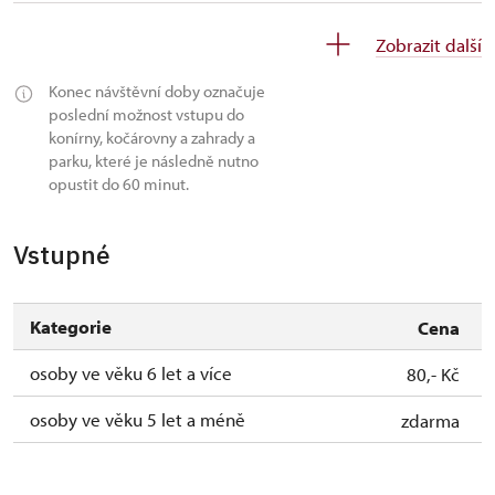
28. 9.-4. 10.
po
9.00 – 17.00
Zobrazit další
28. 9.-4. 10.
út–ne
10.00 – 16.00
Konec návštěvní doby označuje
poslední možnost vstupu do
5. 10.-1. 11.
út–ne
10.00 – 16.00
konírny, kočárovny a zahrady a
parku, které je následně nutno
opustit do 60 minut.
Vstupné
Kategorie
Cena
osoby ve věku 6 let a více
80,- Kč
osoby ve věku 5 let a méně
zdarma