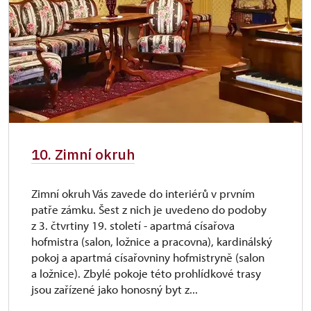
10. Zimní okruh
Zimní okruh Vás zavede do interiérů v prvním
patře zámku. Šest z nich je uvedeno do podoby
z 3. čtvrtiny 19. století - apartmá císařova
hofmistra (salon, ložnice a pracovna), kardinálský
pokoj a apartmá císařovniny hofmistryně (salon
a ložnice). Zbylé pokoje této prohlídkové trasy
jsou zařízené jako honosný byt z...