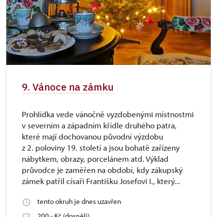
9. Vánoce na zámku
Prohlídka vede vánočně vyzdobenými místnostmi
v severním a západním křídle druhého patra,
které mají dochovanou původní výzdobu
z 2. poloviny 19. století a jsou bohatě zařízeny
nábytkem, obrazy, porcelánem atd. Výklad
průvodce je zaměřen na období, kdy zákupský
zámek patřil císaři Františku Josefovi I., který...
tento okruh je dnes uzavřen
200,- Kč (dospělí)