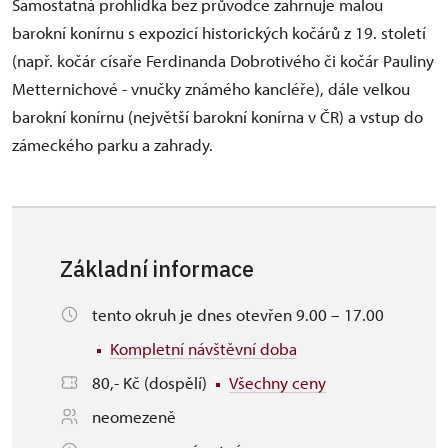
Samostatná prohlídka bez průvodce zahrnuje malou
barokní konírnu s expozicí historických kočárů z 19. století
(např. kočár císaře Ferdinanda Dobrotivého či kočár Pauliny
Metternichové - vnučky známého kancléře), dále velkou
barokní konírnu (největší barokní konírna v ČR) a vstup do
zámeckého parku a zahrady.
Základní informace
tento okruh je dnes otevřen 9.00 – 17.00
Kompletní návštěvní doba
80,- Kč (dospělí)
Všechny ceny
neomezeně