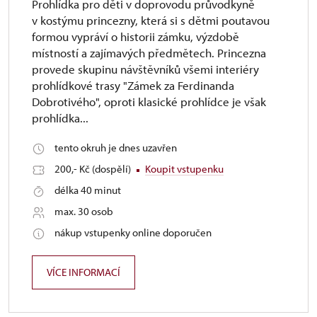
Prohlídka pro děti v doprovodu průvodkyně
v kostýmu princezny, která si s dětmi poutavou
formou vypráví o historii zámku, výzdobě
místností a zajímavých předmětech. Princezna
provede skupinu návštěvníků všemi interiéry
prohlídkové trasy "Zámek za Ferdinanda
Dobrotivého", oproti klasické prohlídce je však
prohlídka...
tento okruh je dnes uzavřen
200,- Kč (dospělí)
Koupit vstupenku
délka 40 minut
max. 30 osob
nákup vstupenky online doporučen
VÍCE INFORMACÍ