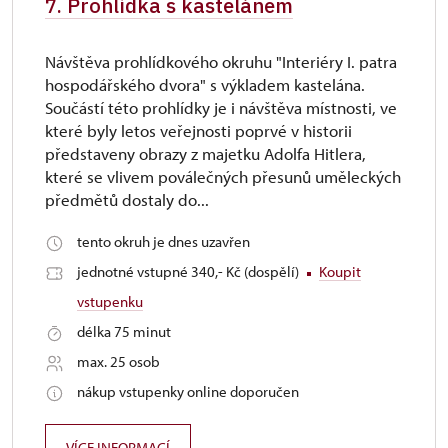
7. Prohlídka s kastelánem
Návštěva prohlídkového okruhu "Interiéry I. patra
hospodářského dvora" s výkladem kastelána.
Součástí této prohlídky je i návštěva místnosti, ve
které byly letos veřejnosti poprvé v historii
představeny obrazy z majetku Adolfa Hitlera,
které se vlivem poválečných přesunů uměleckých
předmětů dostaly do...
tento okruh je dnes uzavřen
jednotné vstupné 340,- Kč (dospělí)
Koupit
vstupenku
délka 75 minut
max. 25 osob
nákup vstupenky online doporučen
VÍCE INFORMACÍ