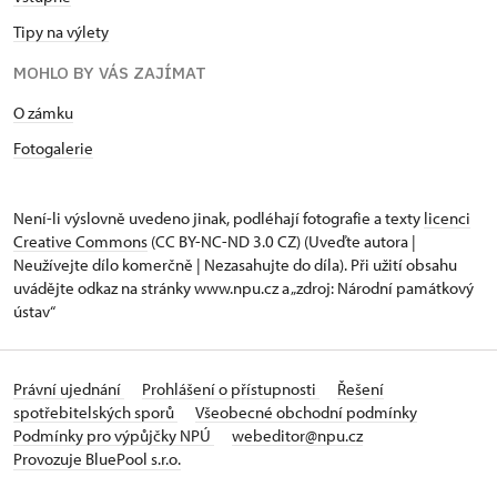
Tipy na výlety
MOHLO BY VÁS ZAJÍMAT
O zámku
Fotogalerie
Není-li výslovně uvedeno jinak, podléhají fotografie a texty
licenci
Creative Commons
(CC BY-NC-ND 3.0 CZ) (Uveďte autora |
Neužívejte dílo komerčně | Nezasahujte do díla). Při užití obsahu
uvádějte odkaz na stránky www.npu.cz a „zdroj: Národní památkový
ústav“
Právní ujednání
Prohlášení o přístupnosti
Řešení
spotřebitelských sporů
Všeobecné obchodní podmínky
Podmínky pro výpůjčky NPÚ
webeditor@npu.cz
Provozuje BluePool s.r.o.