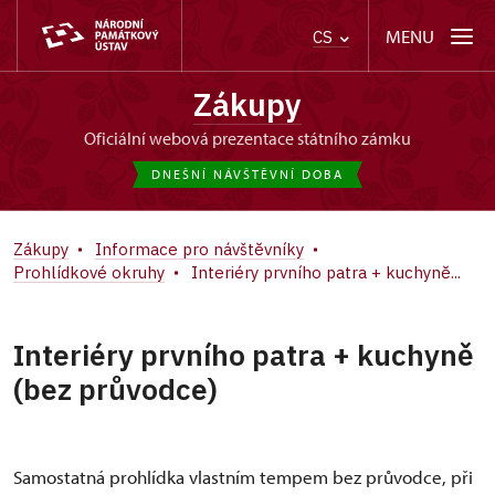
MENU
CS
Zákupy
oficiální webová prezentace státního zámku
DNEŠNÍ NÁVŠTĚVNÍ DOBA
Zákupy
Informace pro návštěvníky
Prohlídkové okruhy
Interiéry prvního patra + kuchyně...
Interiéry prvního patra + kuchyně
(bez průvodce)
Samostatná prohlídka vlastním tempem bez průvodce, při