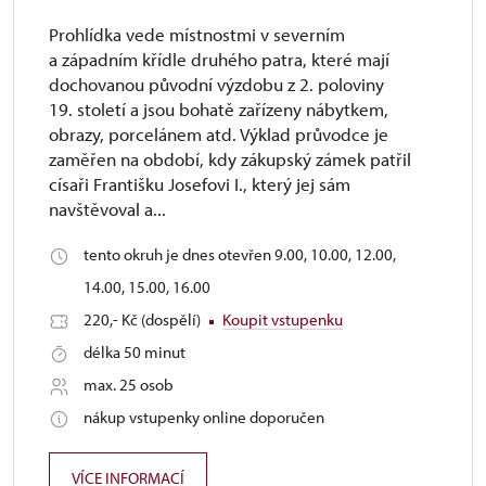
Prohlídka vede místnostmi v severním
a západním křídle druhého patra, které mají
dochovanou původní výzdobu z 2. poloviny
19. století a jsou bohatě zařízeny nábytkem,
obrazy, porcelánem atd. Výklad průvodce je
zaměřen na období, kdy zákupský zámek patřil
císaři Františku Josefovi I., který jej sám
navštěvoval a...
tento okruh je dnes otevřen 9.00, 10.00, 12.00,
14.00, 15.00, 16.00
220,- Kč (dospělí)
Koupit vstupenku
délka 50 minut
max. 25 osob
nákup vstupenky online doporučen
VÍCE INFORMACÍ