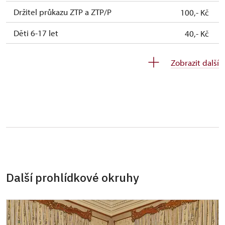
Držitel průkazu ZTP a ZTP/P
100,- Kč
Děti 6-17 let
40,- Kč
Děti 0-5 let
zdarma
Zobrazit další
Průvodce držitele průkazu ZTP/P
zdarma
Další prohlídkové okruhy