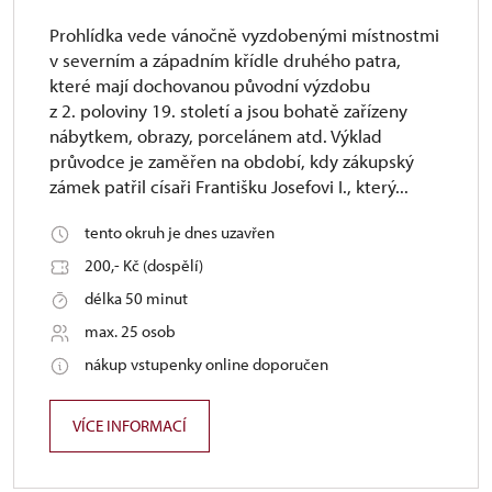
Prohlídka vede vánočně vyzdobenými místnostmi
v severním a západním křídle druhého patra,
které mají dochovanou původní výzdobu
z 2. poloviny 19. století a jsou bohatě zařízeny
nábytkem, obrazy, porcelánem atd. Výklad
průvodce je zaměřen na období, kdy zákupský
zámek patřil císaři Františku Josefovi I., který...
tento okruh je dnes uzavřen
200,- Kč (dospělí)
délka 50 minut
max. 25 osob
nákup vstupenky online doporučen
VÍCE INFORMACÍ