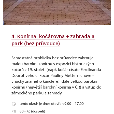
4. Konírna, kočárovna + zahrada a
park (bez průvodce)
Samostatná prohlídka bez průvodce zahrnuje
malou barokní konírnu s expozicí historických
kočárů z 19. století (např. kočár císaře Ferdinanda
Dobrotivého či kočár Pauliny Metternichové -
vnučky známého kancléře), dále velkou barokní
konírnu (největší barokní konírna v ČR) a vstup do
zámeckého parku a zahrady.
tento okruh je dnes otevřen 9.00 – 17.00
80,- Kč (dospělí)