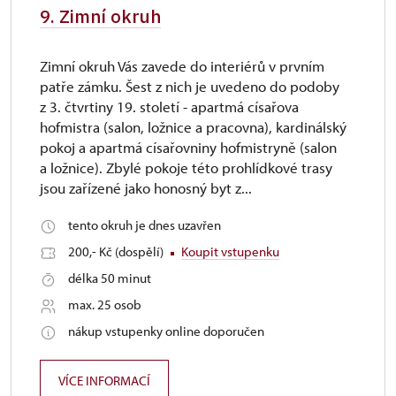
9. Zimní okruh
Zimní okruh Vás zavede do interiérů v prvním
patře zámku. Šest z nich je uvedeno do podoby
z 3. čtvrtiny 19. století - apartmá císařova
hofmistra (salon, ložnice a pracovna), kardinálský
pokoj a apartmá císařovniny hofmistryně (salon
a ložnice). Zbylé pokoje této prohlídkové trasy
jsou zařízené jako honosný byt z...
tento okruh je dnes uzavřen
200,- Kč (dospělí)
Koupit vstupenku
délka 50 minut
max. 25 osob
nákup vstupenky online doporučen
VÍCE INFORMACÍ