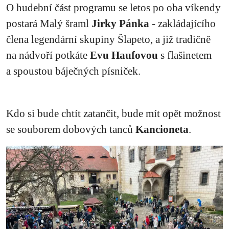
O hudební část programu se letos po oba víkendy
postará Malý šraml
Jirky Pánka
- zakládajícího
člena legendární skupiny Šlapeto, a již tradičně
na nádvoří potkáte
Evu Haufovou
s flašinetem
a spoustou báječných písniček.
Kdo si bude chtít zatančit, bude mít opět možnost
se souborem dobových tanců
Kancioneta
.