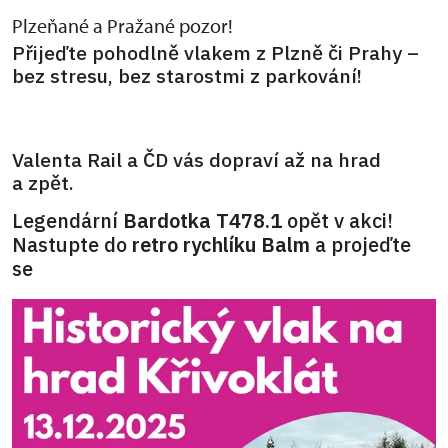
Plzeňané a Pražané pozor!
Přijeďte pohodlně vlakem z Plzně či Prahy –
bez stresu, bez starostmi z parkování!
Valenta Rail a ČD vás dopraví až na hrad
a zpět.
Legendární
Bardotka T478.1
opět v akci!
Nastupte do
retro rychlíku Balm
a projeďte
se