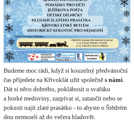
Budeme moc rádi, když si kouzelný předvánoční
čas přijedete na Křivoklát užít společně
s námi
.
Dát si něco dobrého, poklábosit u svařáku
a horké medoviny, zazpívat si, zatančit nebo se
pokusit najít zlaté prasátko - to abyste o Štědrém
dnu nemuseli až do večera hladovět.