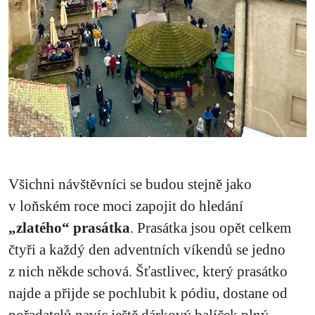
Všichni návštěvníci se budou stejně jako
v loňském roce moci zapojit do hledání
„zlatého“ prasátka
. Prasátka jsou opět celkem
čtyři a každý den adventních víkendů se jedno
z nich někde schová. Šťastlivec, který prasátko
najde a přijde se pochlubit k pódiu, dostane od
pořadatelů navíc ještě dárkový balíček plný