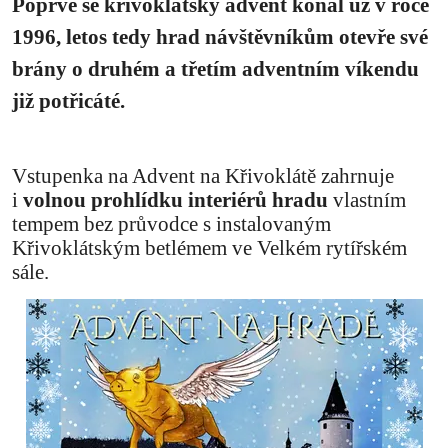
Poprvé se křivoklátský advent konal už v roce
1996, letos tedy hrad návštěvníkům otevře své
brány o druhém a třetím adventním víkendu
již potřicáté.
Vstupenka na Advent na Křivoklátě zahrnuje
i
volnou prohlídku interiérů hradu
vlastním
tempem bez průvodce s instalovaným
Křivoklátským betlémem ve Velkém rytířském
sále.