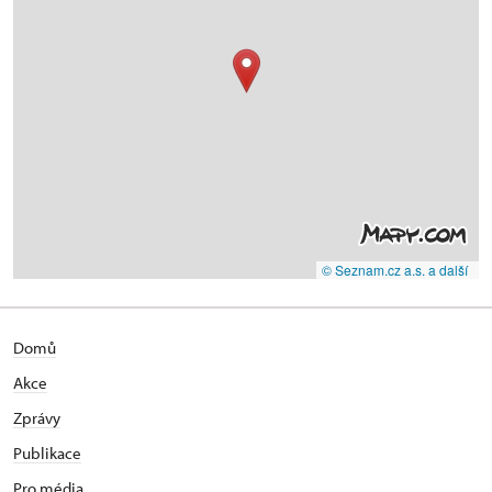
© Seznam.cz a.s. a další
Domů
Akce
Zprávy
Publikace
Pro média