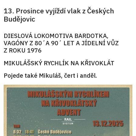
13. Prosince vyjíždí vlak z Českých
Budějovic
DIESLOVÁ LOKOMOTIVA BARDOTKA,
VAGÓNY Z 80´A 90´ LET A JÍDELNÍ VŮZ
Z ROKU 1976
MIKULÁŠSKÝ RYCHLÍK NA KŘIVOKLÁT
Pojede také Mikuláš, čert i anděl.