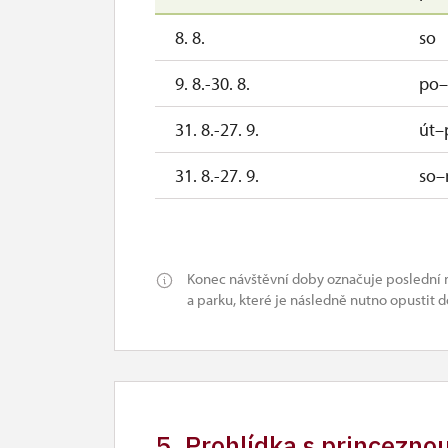
8. 8.
so
9. 8.-30. 8.
po–
31. 8.-27. 9.
út–
31. 8.-27. 9.
so–
28. 9.-4. 10.
po
28. 9.-4. 10.
út
Konec návštěvní doby označuje poslední 
a parku, které je následně nutno opustit 
5. 10.-1. 11.
út
5. Prohlídka s princezno