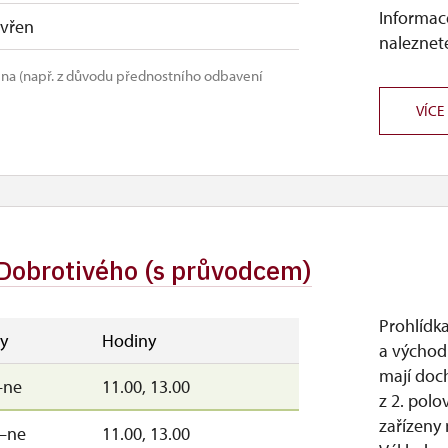
Informace
vřen
naleznete
na (např. z důvodu přednostního odbavení
VÍCE
Dobrotivého (s průvodcem)
Prohlídk
y
Hodiny
a východ
mají do
–ne
11.00, 13.00
z 2. polo
zařízeny
–ne
11.00, 13.00