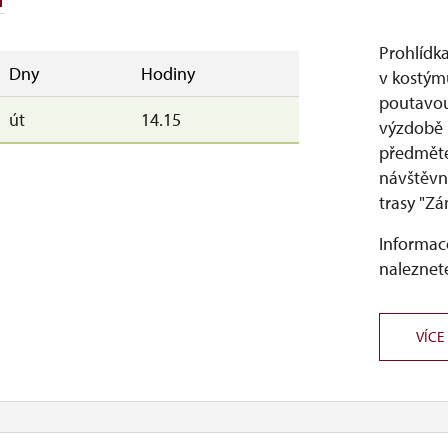
Prohlídk
Dny
Hodiny
v kostýmu
poutavou
út
14.15
výzdobě 
předměte
návštěvn
trasy "Zá
Informace
naleznete
VÍCE