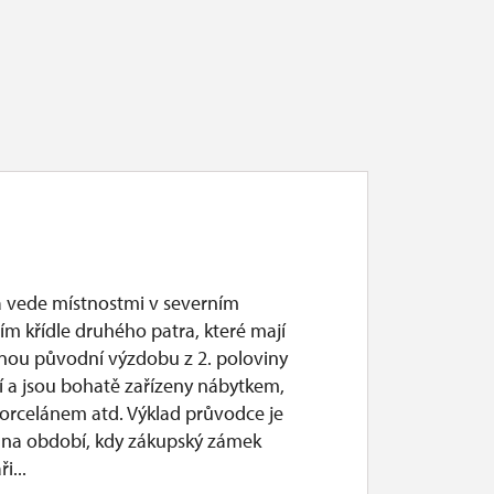
a vede místnostmi v severním
m křídle druhého patra, které mají
ou původní výzdobu z 2. poloviny
tí a jsou bohatě zařízeny nábytkem,
porcelánem atd. Výklad průvodce je
na období, kdy zákupský zámek
ři...