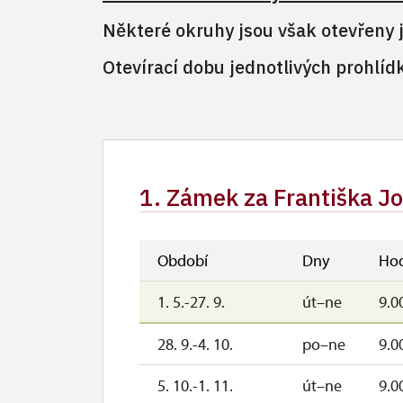
Některé okruhy jsou však otevřeny j
Otevírací dobu jednotlivých prohlíd
1. Zámek za Františka Jo
Období
Dny
Hod
1. 5.-27. 9.
út–ne
9.0
28. 9.-4. 10.
po–ne
9.0
5. 10.-1. 11.
út–ne
9.0