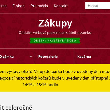
kce
E-shop
Pro média
Kontakt
Zákupy
oficiální webová prezentace státního zámku
DNEŠNÍ NÁVŠTĚVNÍ DOBA
O zámku
Fotogalerie
Kavárna
čelem výstavy ohařů. Vstup do parku bude v uvedený den mo
štěvní doba
 expozicí historických kočárů bude v uvedený den přístupná 
14:15 a 15:15 hodin.
it celoročně.