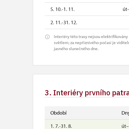
5. 10.-1. 11.
út
2. 11.-31. 12.
Interiéry této trasy nejsou elektrifiková
světlem; za nepříznivého počasí je viditeln
jasného slunečného dne.
3. Interiéry prvního pat
Období
Dn
1. 7.-31. 8.
út