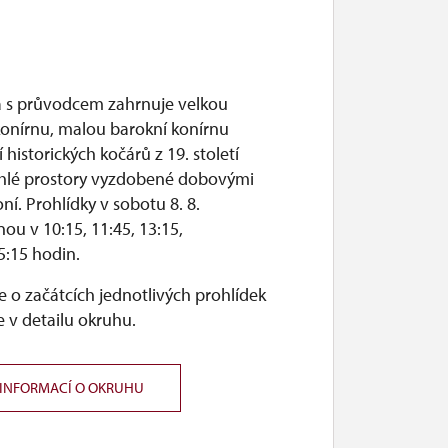
a s průvodcem zahrnuje velkou
konírnu, malou barokní konírnu
í historických kočárů z 19. století
ilehlé prostory vyzdobené dobovými
ní. Prohlídky v sobotu 8. 8.
ou v 10:15, 11:45, 13:15,
5:15 hodin.
 o začátcích jednotlivých prohlídek
 v detailu okruhu.
 INFORMACÍ O OKRUHU