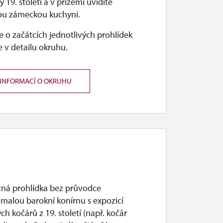
y 19. století a v přízemí uvidíte
kou zámeckou kuchyni.
 o začátcích jednotlivých prohlídek
 v detailu okruhu.
 INFORMACÍ O OKRUHU
ná prohlídka bez průvodce
 malou barokní konírnu s expozicí
ých kočárů z 19. století (např. kočár