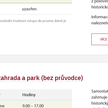
z polovin
historic
uzavřen
Informace
oslední možnost vstupu do prostor, které je
naleznete
VÍCE
zahrada a park (bez průvodce)
Samostat
y
Hodiny
zahrnuje
historick
ne
9.00 – 17.00