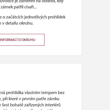
růvodce je zaměřen na období, kdy
zámek patřil císaři...
 o začátcích jednotlivých prohlídek
 v detailu okruhu.
 INFORMACÍ O OKRUHU
ná prohlídka vlastním tempem bez
, při které v prvním patře zámku
e šest bohatě zařízených interiérů