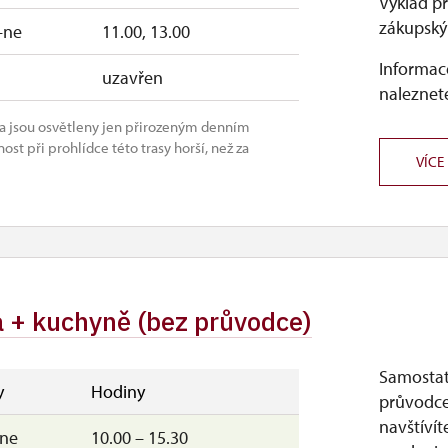
Výklad p
zákupský 
–ne
11.00, 13.00
Informace
uzavřen
naleznete
ny a jsou osvětleny jen přirozeným denním
ost při prohlídce této trasy horší, než za
VÍCE
ra + kuchyně (bez průvodce)
Samostat
y
Hodiny
průvodce
navštívít
–ne
10.00 – 15.30