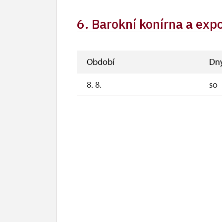
6. Barokní konírna a exp
Období
Dn
8. 8.
so