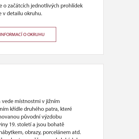
 o začátcích jednotlivých prohlídek
 v detailu okruhu.
 INFORMACÍ O OKRUHU
a vede místnostmi v jižním
ním křídle druhého patra, které
chovanou původní výzdobu
viny 19. století a jsou bohatě
 nábytkem, obrazy, porcelánem atd.