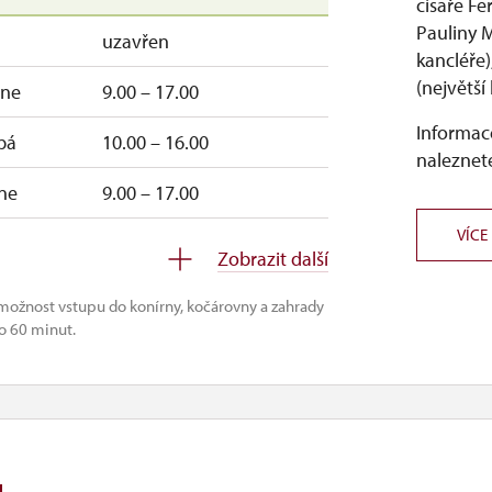
císaře F
Pauliny 
uzavřen
kancléře)
(největší
ne
9.00 – 17.00
Informace
pá
10.00 – 16.00
naleznete
ne
9.00 – 17.00
VÍCE
9.00 – 17.00
Zobrazit další
–ne
10.00 – 16.00
možnost vstupu do konírny, kočárovny a zahrady
do 60 minut.
–ne
10.00 – 16.00
u