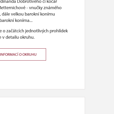
erdinanda Dobrotivého či kočár
Metternichové - vnučky známého
, dále velkou barokní konírnu
 barokní konírna...
 o začátcích jednotlivých prohlídek
 v detailu okruhu.
 INFORMACÍ O OKRUHU