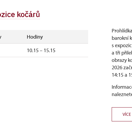
ozice kočárů
Prohlídk
y
Hodiny
barokní 
s expozic
10.15 – 15.15
a tři př
obrazy ko
2026 začn
14:15 a 1
Informace
naleznete
VÍCE