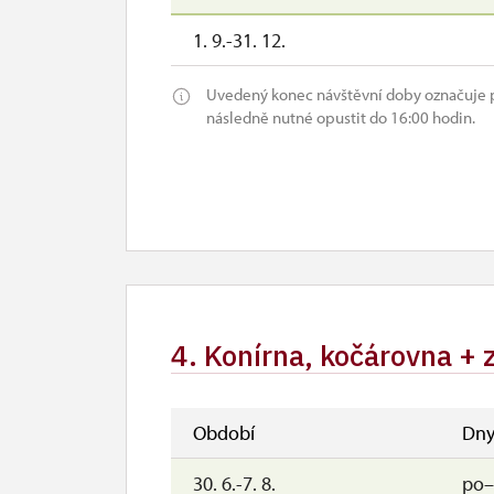
1. 9.-31. 12.
Uvedený konec návštěvní doby označuje p
následně nutné opustit do 16:00 hodin.
4. Konírna, kočárovna + 
Období
Dn
30. 6.-7. 8.
po–