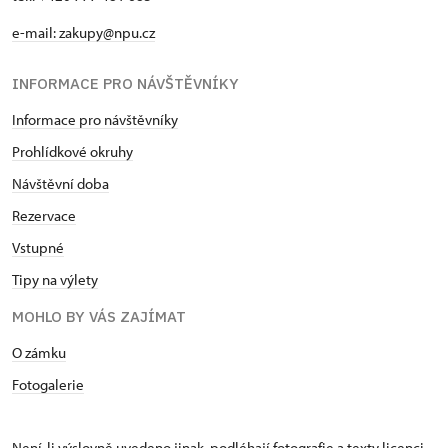
e-mail: zakupy@npu.cz
INFORMACE PRO NÁVŠTĚVNÍKY
Informace pro návštěvníky
Prohlídkové okruhy
Návštěvní doba
Rezervace
Vstupné
Tipy na výlety
MOHLO BY VÁS ZAJÍMAT
O zámku
Fotogalerie
Není-li výslovně uvedeno jinak, podléhají fotografie a texty
licenci