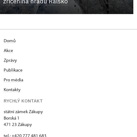
zřícenina hradu Ralsko
Domů
Akce
Zprávy
Publikace
Pro média
Kontakty
RYCHLÝ KONTAKT
státní zámek Zákupy
Borská 1
471 23 Zákupy
tel.: +420 777 481 683