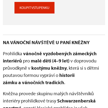
KOUPIT VSTUPENKU
NA VÁNOČNÍ NÁVŠTĚVĚ U PANÍ KNĚŽNY
Prohlídka
vánočně vyzdobených zámeckých
interiérů
pro
malé děti (4–9 let)
v doprovodu
průvodkyně v
kostýmu kněžny
, která si s dětmi
poutavou formou vypráví o
historii
zámku a vánočních tradicích
.
Kněžna provede skupinu malých návštěvníků
interiéry prohlídkové trasy
Schwarzenberská
apartmá
, oproti klasické prohlídce je však