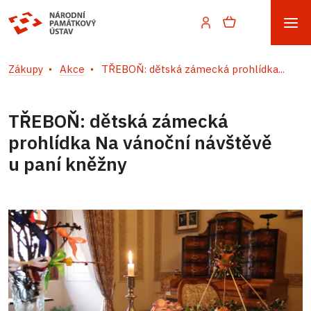
Zákupy
Akce
TŘEBOŇ: dětská zámecká prohlídka...
TŘEBOŇ: dětská zámecká
prohlídka Na vánoční návštěvě
u paní kněžny