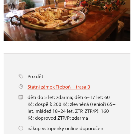
Pro děti
Státní zámek Třeboň – trasa B
děti do 5 let: zdarma; děti 6–17 let: 60
Kč; dospělí: 200 Kč; zlevněná (senioři 65+
let, mládež 18–24 let, ZTP, ZTP/P): 160
Kč; doprovod ZTP/P: zdarma
nákup vstupenky online doporučen