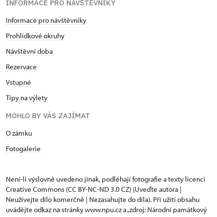
INFORMACE PRO NÁVŠTĚVNÍKY
Informace pro návštěvníky
Prohlídkové okruhy
Návštěvní doba
Rezervace
Vstupné
Tipy na výlety
MOHLO BY VÁS ZAJÍMAT
O zámku
Fotogalerie
Není-li výslovně uvedeno jinak, podléhají fotografie a texty
licenci
Creative Commons
(CC BY-NC-ND 3.0 CZ) (Uveďte autora |
Neužívejte dílo komerčně | Nezasahujte do díla). Při užití obsahu
uvádějte odkaz na stránky www.npu.cz a „zdroj: Národní památkový