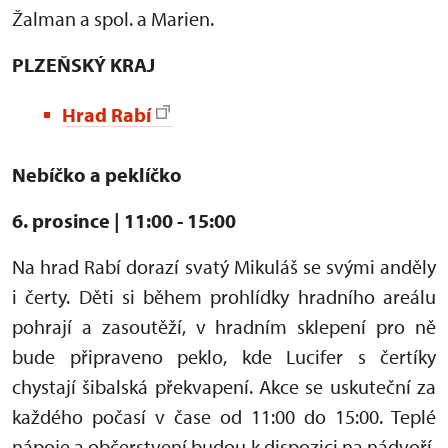
Žalman a spol. a Marien.
PLZEŇSKÝ KRAJ
Hrad Rabí
Nebíčko a peklíčko
6. prosince | 11:00 - 15:00
Na hrad Rabí dorazí svatý Mikuláš se svými anděly
i čerty. Děti si během prohlídky hradního areálu
pohrají a zasoutěží, v hradním sklepení pro ně
bude připraveno peklo, kde Lucifer s čertíky
chystají šibalská překvapení. Akce se uskuteční za
každého počasí v čase od 11:00 do 15:00. Teplé
nápoje a občerstvení budou k dispozici na nádvoří.