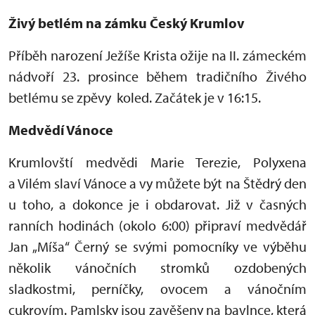
Živý betlém na zámku Český Krumlov
Příběh narození Ježíše Krista ožije na II. zámeckém
nádvoří 23. prosince během tradičního Živého
betlému se zpěvy koled. Začátek je v 16:15.
Medvědí Vánoce
Krumlovští medvědi Marie Terezie, Polyxena
a Vilém slaví Vánoce a vy můžete být na Štědrý den
u toho, a dokonce je i obdarovat. Již v časných
ranních hodinách (okolo 6:00) připraví medvědář
Jan „Míša“ Černý se svými pomocníky ve výběhu
několik vánočních stromků ozdobených
sladkostmi, perníčky, ovocem a vánočním
cukrovím. Pamlsky jsou zavěšeny na bavlnce, která