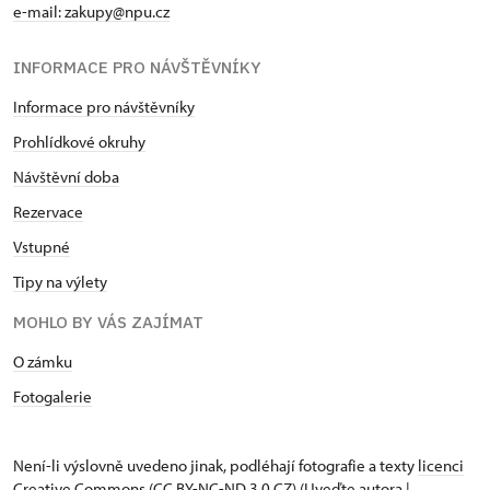
e-mail: zakupy@npu.cz
INFORMACE PRO NÁVŠTĚVNÍKY
Informace pro návštěvníky
Prohlídkové okruhy
Návštěvní doba
Rezervace
Vstupné
Tipy na výlety
MOHLO BY VÁS ZAJÍMAT
O zámku
Fotogalerie
Není-li výslovně uvedeno jinak, podléhají fotografie a texty
licenci
Creative Commons
(CC BY-NC-ND 3.0 CZ) (Uveďte autora |