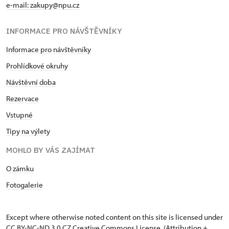
e-mail: zakupy@npu.cz
INFORMACE PRO NÁVŠTĚVNÍKY
Informace pro návštěvníky
Prohlídkové okruhy
Návštěvní doba
Rezervace
Vstupné
Tipy na výlety
MOHLO BY VÁS ZAJÍMAT
O zámku
Fotogalerie
Except where otherwise noted content on this site is licensed under
CC BY-NC-ND 3.0 CZ
Creative Commons License
. (Attribution +