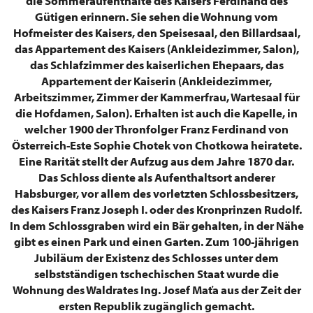
die Sommeraufenthalte des Kaisers Ferdinand des
Gütigen erinnern. Sie sehen die Wohnung vom
Hofmeister des Kaisers, den Speisesaal, den Billardsaal,
das Appartement des Kaisers (Ankleidezimmer, Salon),
das Schlafzimmer des kaiserlichen Ehepaars, das
Appartement der Kaiserin (Ankleidezimmer,
Arbeitszimmer, Zimmer der Kammerfrau, Wartesaal für
die Hofdamen, Salon). Erhalten ist auch die Kapelle, in
welcher 1900 der Thronfolger Franz Ferdinand von
Österreich-Este Sophie Chotek von Chotkowa heiratete.
Eine Rarität stellt der Aufzug aus dem Jahre 1870 dar.
Das Schloss diente als Aufenthaltsort anderer
Habsburger, vor allem des vorletzten Schlossbesitzers,
des Kaisers Franz Joseph I. oder des Kronprinzen Rudolf.
In dem Schlossgraben wird ein Bär gehalten, in der Nähe
gibt es einen Park und einen Garten. Zum 100-jährigen
Jubiläum der Existenz des Schlosses unter dem
selbstständigen tschechischen Staat wurde die
Wohnung des Waldrates Ing. Josef Maťa aus der Zeit der
ersten Republik zugänglich gemacht.