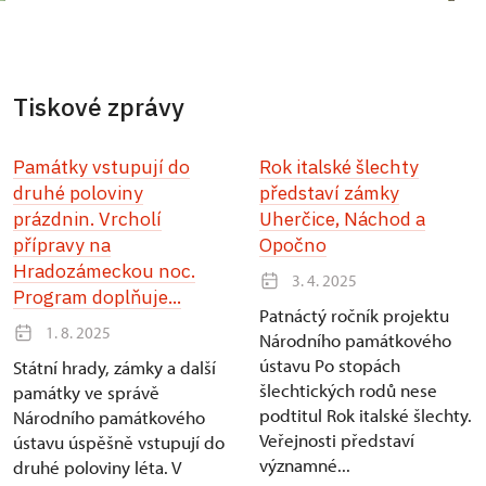
Tiskové zprávy
Památky vstupují do
Rok italské šlechty
druhé poloviny
představí zámky
prázdnin. Vrcholí
Uherčice, Náchod a
přípravy na
Opočno
Hradozámeckou noc.
3. 4. 2025
Program doplňuje...
Patnáctý ročník projektu
1. 8. 2025
Národního památkového
ústavu Po stopách
Státní hrady, zámky a další
šlechtických rodů nese
památky ve správě
podtitul Rok italské šlechty.
Národního památkového
Veřejnosti představí
ústavu úspěšně vstupují do
významné...
druhé poloviny léta. V