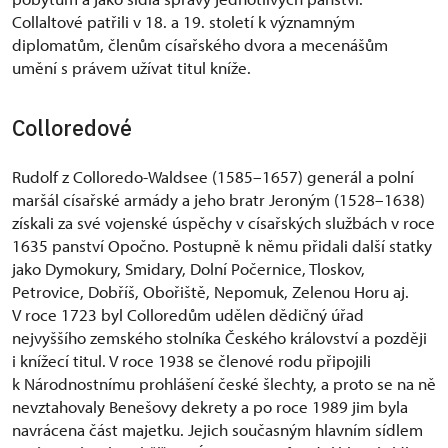
Collaltové patřili v 18. a 19. století k významným
diplomatům, členům císařského dvora a mecenášům
umění s právem užívat titul kníže.
Colloredové
Rudolf z Colloredo-Waldsee (1585–1657) generál a polní
maršál císařské armády a jeho bratr Jeroným (1528–1638)
získali za své vojenské úspěchy v císařských službách v roce
1635 panství Opočno. Postupně k němu přidali další statky
jako Dymokury, Smidary, Dolní Počernice, Tloskov,
Petrovice, Dobříš, Obořiště, Nepomuk, Zelenou Horu aj.
V roce 1723 byl Colloredům udělen dědičný úřad
nejvyššího zemského stolníka Českého království a později
i knížecí titul. V roce 1938 se členové rodu připojili
k Národnostnímu prohlášení české šlechty, a proto se na ně
nevztahovaly Benešovy dekrety a po roce 1989 jim byla
navrácena část majetku. Jejich současným hlavním sídlem