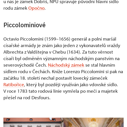
u nás je zámek Dobříš, NPÚ spravuje původní hlavní sídlo
rodu zámek
Opočno
.
Piccolominiové
Octavio Piccolomini (1599–1656) generál a polní maršál
císařské armády je znám jako jeden z vykonavatelů vraždy
Albrechta z Valdštejna v Chebu (1634). Za tuto věrnost
císaři byl odměněn významným náchodským panstvím na
severovýchodě Čech.
Náchodský zámek
se stal hlavním
sídlem rodu v Čechách. Kníže Lorenzo Piccolomini si pak na
začátku 18. století nechal postavit lovecký zámeček
Ratibořice
, který byl později využíván jako vdovské sídlo.
V roce 1783 tato rodová linie vymřela po meči a majetek
přešel na rod Desfours.