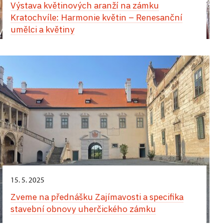
Výstava květinových aranží na zámku
apartmánu v západním křídle zámku
Kratochvíle: Harmonie květin – Renesanční
umělci a květiny
Jedinečný zážitek vás čeká během Hradozámecké
noci na zámku v Uherčicích – kouzlo historie,
hudby, tance a chutí! Přes den vás uchvátí
vystoupení tanečnic a tanečníků v nádherných
dobových kostýmech. Na arkádovém nádvoří si
můžete vychutnat autentickou italskou pizzu,
osvěžující zmrzlinu a lahodné míchané nápoje.
Večerní atmosféra vás přenese do jiné epochy.
Zámecké komnaty ozáří jemné světlo svíček
a Banketní sál ožije tóny historické hudby. Projděte
se slavnostně vyzdobenými interiéry, nechte se
unést květinovou vůní a jedinečným kouzlem
tohoto místa. Nezapomenutelný večer završí
15. 5. 2025
velkolepá světelná show.
Zveme na přednášku Zajímavosti a specifika
stavební obnovy uherčického zámku
24. srpna,
zámek Opočno