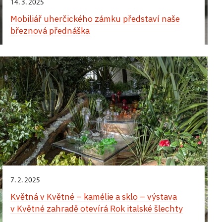
14. 3. 2025
Mobiliář uherčického zámku představí naše
březnová přednáška
7. 2. 2025
Květná v Květné – kamélie a sklo – výstava
v Květné zahradě otevírá Rok italské šlechty