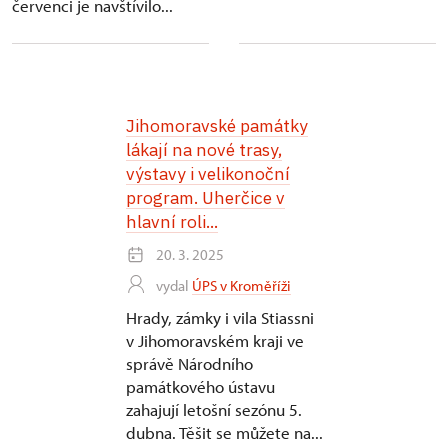
červenci je navštívilo...
Jihomoravské památky
lákají na nové trasy,
výstavy i velikonoční
program. Uherčice v
hlavní roli...
20. 3. 2025
vydal
ÚPS v Kroměříži
Hrady, zámky i vila Stiassni
v Jihomoravském kraji ve
správě Národního
památkového ústavu
zahajují letošní sezónu 5.
dubna. Těšit se můžete na...