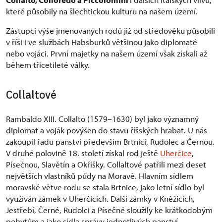
které působily na šlechtickou kulturu na našem území.
Zástupci výše jmenovaných rodů již od středověku působili
v říši i ve službách Habsburků většinou jako diplomaté
nebo vojáci. První majetky na našem území však získali až
během třicetileté války.
Collaltové
Rambaldo XIII. Collalto (1579–1630) byl jako významný
diplomat a voják povýšen do stavu říšských hrabat. U nás
zakoupil řadu panství především Brtnici, Rudolec a Černou.
V druhé polovině 18. století získal rod ještě
Uherčice
,
Písečnou, Slavětín a Okříšky. Collaltové patřili mezi deset
největších vlastníků půdy na Moravě. Hlavním sídlem
moravské větve rodu se stala Brtnice, jako letní sídlo byl
využíván zámek v Uherčicích. Další zámky v Kněžicích,
Jestřebí, Černé, Rudolci a Písečné sloužily ke krátkodobým
pobytům a jako sídla správy jednotlivých panství.