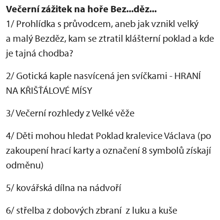
Večerní zážitek na hoře Bez...děz...
1/ Prohlídka s průvodcem, aneb jak vznikl velký
a malý Bezděz, kam se ztratil klášterní poklad a kde
je tajná chodba?
2/ Gotická kaple nasvícená jen svíčkami - HRANÍ
NA KŘIŠŤÁLOVÉ MÍSY
3/ Večerní rozhledy z Velké věže
4/ Děti mohou hledat Poklad kralevice Václava (po
zakoupení hrací karty a označení 8 symbolů získají
odměnu)
5/ kovářská dílna na nádvoří
6/ střelba z dobových zbraní z luku a kuše