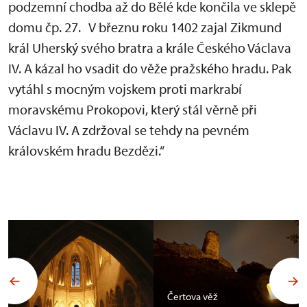
podzemní chodba až do Bělé kde končila ve sklepě
domu čp. 27. V březnu roku 1402 zajal Zikmund
král Uherský svého bratra a krále Českého Václava
IV. A kázal ho vsadit do věže pražského hradu. Pak
vytáhl s mocným vojskem proti markrabí
moravskému Prokopovi, který stál věrně při
Václavu IV. A zdržoval se tehdy na pevném
královském hradu Bezdězi.“
Čertova věž