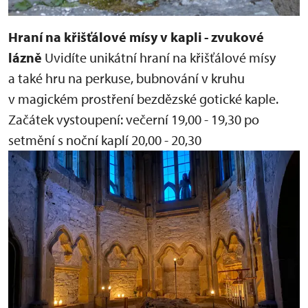
Hraní na křišťálové mísy v kapli - zvukové
lázně
Uvidíte unikátní hraní na křišťálové mísy
a také hru na perkuse, bubnování v kruhu
v magickém prostření bezdězské gotické kaple.
Začátek vystoupení:
večerní 19,00 - 19,30
po
setmění s noční kaplí 20,00 - 20,30