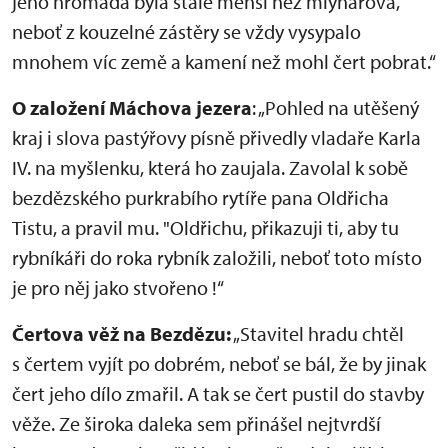
jeho hromada byla stále menší než mlynářova,
neboť z kouzelné zástěry se vždy vysypalo
mnohem víc země a kamení než mohl čert pobrat.“
O založení Máchova jezera
: „Pohled na utěšený
kraj i slova pastýřovy písně přivedly vladaře Karla
IV. na myšlenku, která ho zaujala. Zavolal k sobě
bezdězského purkrabího rytíře pana Oldřicha
Tistu, a pravil mu. "Oldřichu, přikazuji ti, aby tu
rybníkáři do roka rybník založili, neboť toto místo
je pro něj jako stvořeno !“
Čertova věž na Bezdězu:
„Stavitel hradu chtěl
s čertem vyjít po dobrém, neboť se bál, že by jinak
čert jeho dílo zmařil. A tak se čert pustil do stavby
věže. Ze široka daleka sem přinášel nejtvrdší