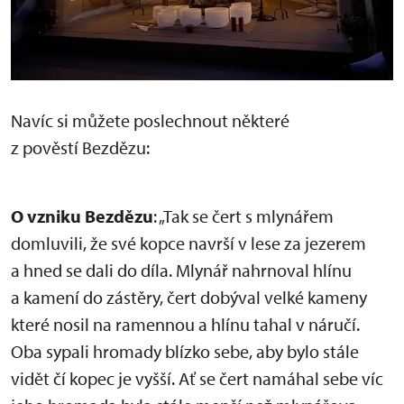
Navíc si můžete poslechnout některé
z pověstí Bezdězu:
O vzniku Bezdězu
: „Tak se čert s mlynářem
domluvili, že své kopce navrší v lese za jezerem
a hned se dali do díla. Mlynář nahrnoval hlínu
a kamení do zástěry, čert dobýval velké kameny
které nosil na ramennou a hlínu tahal v náručí.
Oba sypali hromady blízko sebe, aby bylo stále
vidět čí kopec je vyšší. Ať se čert namáhal sebe víc