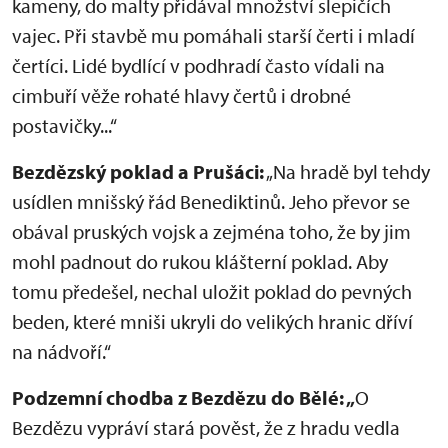
kameny, do malty přidával množství slepičích
vajec. Při stavbě mu pomáhali starší čerti i mladí
čertíci. Lidé bydlící v podhradí často vídali na
cimbuří věže rohaté hlavy čertů i drobné
postavičky...“
Bezdězský poklad a Prušáci:
„Na hradě byl tehdy
usídlen mnišský řád Benediktinů. Jeho převor se
obával pruských vojsk a zejména toho, že by jim
mohl padnout do rukou klášterní poklad. Aby
tomu předešel, nechal uložit poklad do pevných
beden, které mniši ukryli do velikých hranic dříví
na nádvoří.“
Podzemní chodba z Bezdězu do Bělé: „
O
Bezdězu vypráví stará pověst, že z hradu vedla