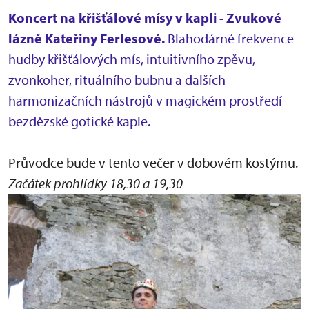
Koncert na křišťálové mísy v kapli - Zvukové
lázně Kateřiny Ferlesové.
Blahodárné frekvence
hudby křišťálových mís, intuitivního zpěvu,
zvonkoher, rituálního bubnu a dalších
harmonizačních nástrojů v magickém prostředí
bezdězské gotické kaple.
Průvodce bude v tento večer v dobovém kostýmu.
Začátek prohlídky 18,30 a 19,30