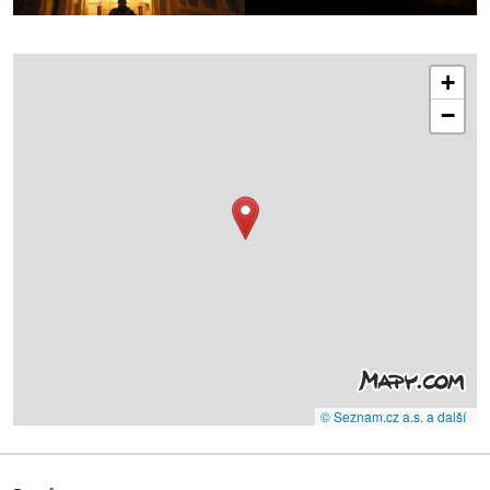
+
−
© Seznam.cz a.s. a další