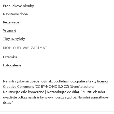
Prohlídkové okruhy
Návštěvní doba
Rezervace
Vstupné
Tipy na výlety
MOHLO BY VÁS ZAJÍMAT
O zámku
Fotogalerie
Není-li výslovně uvedeno jinak, podléhají fotografie a texty
licenci
Creative Commons
(CC BY-NC-ND 3.0 CZ) (Uveďte autora |
Neužívejte dílo komerčně | Nezasahujte do díla). Při užití obsahu
uvádějte odkaz na stránky www.npu.cz a „zdroj: Národní památkový
ústav“