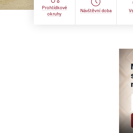
Prohlídkové
Návštěvní doba
V
okruhy