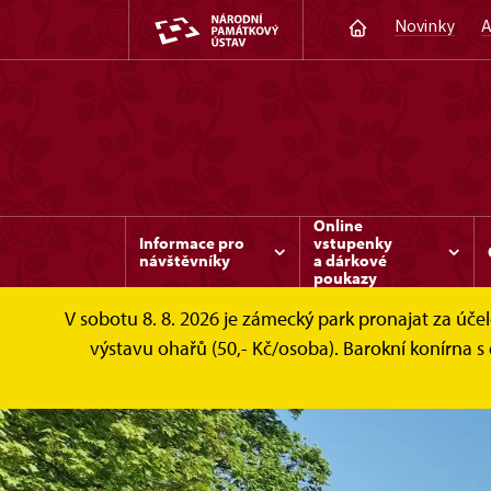
Novinky
A
Online
Informace pro
vstupenky
návštěvníky
a dárkové
poukazy
V sobotu 8. 8. 2026 je zámecký park pronajat za ú
výstavu ohařů (50,- Kč/osoba). Barokní konírna s