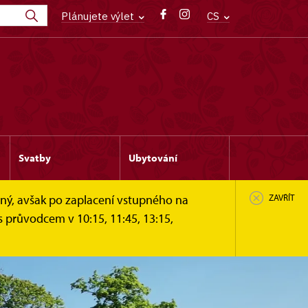
Plánujete výlet
CS
Svatby
Ubytování
žný, avšak po zaplacení vstupného na
ZAVŘÍT
s průvodcem v 10:15, 11:45, 13:15,