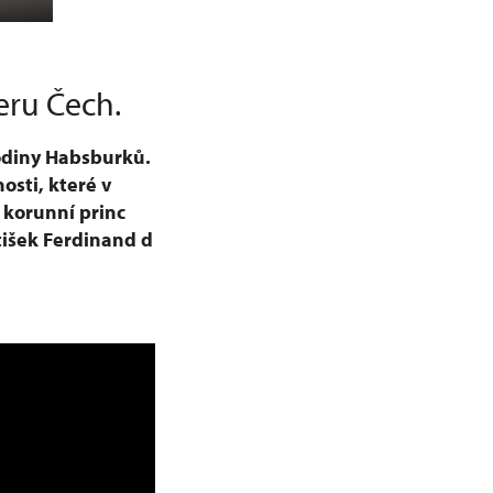
eru Čech.
rodiny Habsburků.
osti, které v
i korunní princ
ntišek Ferdinand d