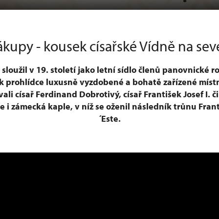
kupy - kousek císařské Vídně na sev
loužil v 19. století jako letní sídlo členů panovnické 
k prohlídce luxusně vyzdobené a bohatě zařízené místn
ali císař Ferdinand Dobrotivý, císař František Josef I. č
je i zámecká kaple, v níž se oženil následník trůnu Fra
´Este.