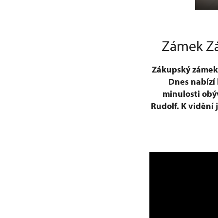
Zámek Zá
Zákupský zámek s
Dnes nabízí 
minulosti obýv
Rudolf. K vidění 