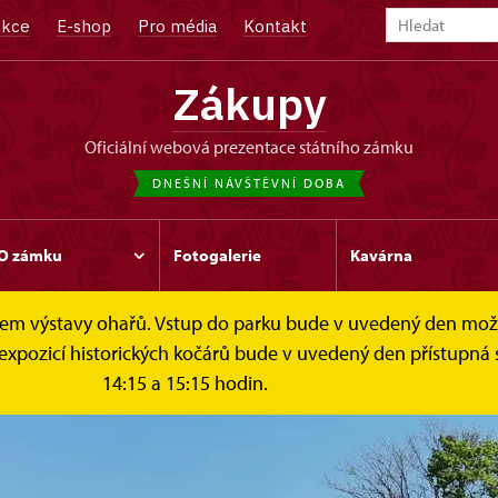
kce
E-shop
Pro média
Kontakt
Zákupy
oficiální webová prezentace státního zámku
DNEŠNÍ NÁVŠTĚVNÍ DOBA
O zámku
Fotogalerie
Kavárna
čelem výstavy ohařů. Vstup do parku bude v uvedený den mo
 expozicí historických kočárů bude v uvedený den přístupná 
14:15 a 15:15 hodin.