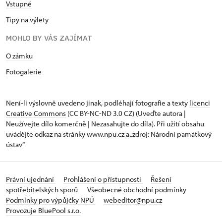
Vstupné
Tipy na výlety
MOHLO BY VÁS ZAJÍMAT
O zámku
Fotogalerie
Není-li výslovně uvedeno jinak, podléhají fotografie a texty
licenci
Creative Commons
(CC BY-NC-ND 3.0 CZ) (Uveďte autora |
Neužívejte dílo komerčně | Nezasahujte do díla). Při užití obsahu
uvádějte odkaz na stránky www.npu.cz a „zdroj: Národní památkový
ústav“
Právní ujednání
Prohlášení o přístupnosti
Řešení
spotřebitelských sporů
Všeobecné obchodní podmínky
Podmínky pro výpůjčky NPÚ
webeditor@npu.cz
Provozuje BluePool s.r.o.