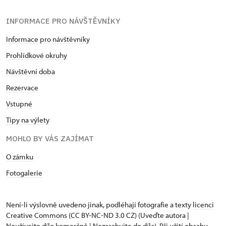
INFORMACE PRO NÁVŠTĚVNÍKY
Informace pro návštěvníky
Prohlídkové okruhy
Návštěvní doba
Rezervace
Vstupné
Tipy na výlety
MOHLO BY VÁS ZAJÍMAT
O zámku
Fotogalerie
Není-li výslovně uvedeno jinak, podléhají fotografie a texty
licenci
Creative Commons
(CC BY-NC-ND 3.0 CZ) (Uveďte autora |
Neužívejte dílo komerčně | Nezasahujte do díla). Při užití obsahu