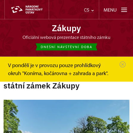
MENU
CS
Zákupy
oficiální webová prezentace státního zámku
DNEŠNÍ NÁVŠTĚVNÍ DOBA
V pondělí je v provozu pouze prohlídkový
Zákupy
O zámku
okruh "Konírna, kočárovna + zahrada a park".
státní zámek Zákupy