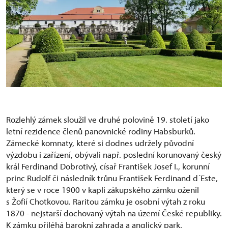
Rozlehlý zámek sloužil ve druhé polovině 19. století jako
letní rezidence členů panovnické rodiny Habsburků.
Zámecké komnaty, které si dodnes udržely původní
výzdobu i zařízení, obývali např. poslední korunovaný český
král Ferdinand Dobrotivý, císař František Josef I., korunní
princ Rudolf či následník trůnu František Ferdinand d´Este,
který se v roce 1900 v kapli zákupského zámku oženil
s Žofií Chotkovou. Raritou zámku je osobní výtah z roku
1870 - nejstarší dochovaný výtah na území České republiky.
K zámku přiléhá barokní zahrada a anglický park.