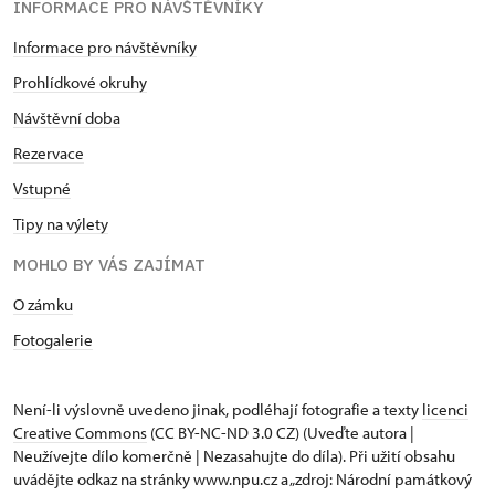
INFORMACE PRO NÁVŠTĚVNÍKY
Informace pro návštěvníky
Prohlídkové okruhy
Návštěvní doba
Rezervace
Vstupné
Tipy na výlety
MOHLO BY VÁS ZAJÍMAT
O zámku
Fotogalerie
Není-li výslovně uvedeno jinak, podléhají fotografie a texty
licenci
Creative Commons
(CC BY-NC-ND 3.0 CZ) (Uveďte autora |
Neužívejte dílo komerčně | Nezasahujte do díla). Při užití obsahu
uvádějte odkaz na stránky www.npu.cz a „zdroj: Národní památkový