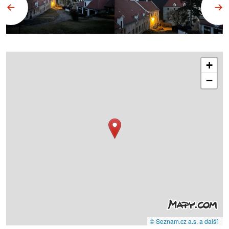
+
−
© Seznam.cz a.s. a další