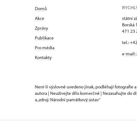
RYCHL
Domů
Akce
státní 
Borská 
Zprávy
471 23
Publikace
tel.: +
Pro média
e-mail:
Kontakty
Není-li výslovně uvedeno jinak, podléhají fotografie a
autora | Neužívejte dílo komerčně | Nezasahujte do dí
a „zdroj: Národní památkový ústav“