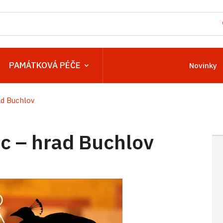
PAMÁTKOVÁ PÉČE
Novinky
d Buchlov
 – hrad Buchlov