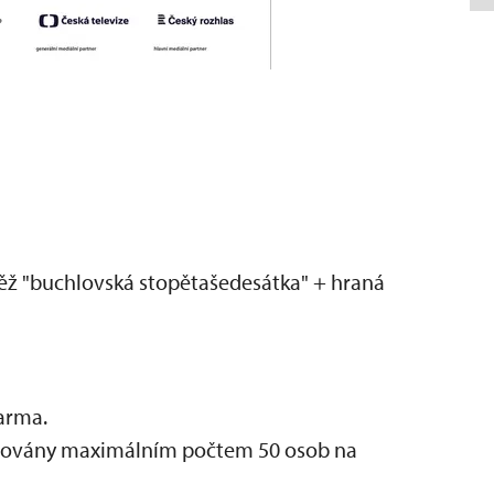
ěž "buchlovská stopětašedesátka" + hraná
darma.
mitovány maximálním počtem 50 osob na