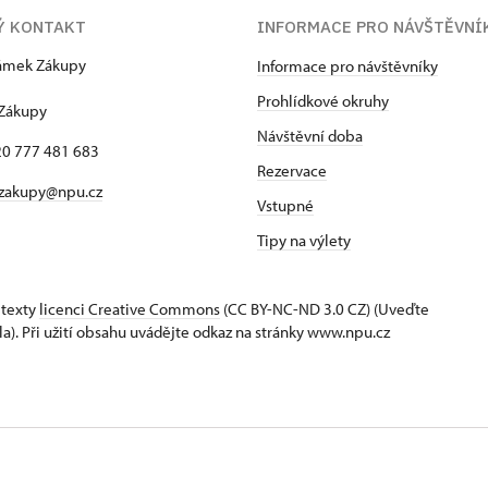
Ý KONTAKT
INFORMACE PRO NÁVŠTĚVNÍ
zámek Zákupy
Informace pro návštěvníky
1
Prohlídkové okruhy
 Zákupy
Návštěvní doba
420 777 481 683
Rezervace
 zakupy@npu.cz
Vstupné
Tipy na výlety
 texty
licenci Creative Commons
(CC BY-NC-ND 3.0 CZ) (Uveďte
la). Při užití obsahu uvádějte odkaz na stránky www.npu.cz