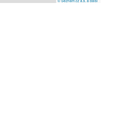
© Seznam.cz a.s. a další