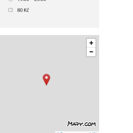
80 Kč
+
−