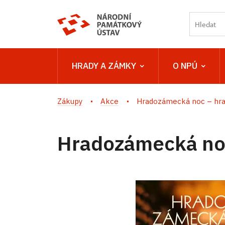
HRADY A ZÁMKY
O NPÚ
Zákupy
Akce
Hradozámecká noc – hra
Hradozámecká noc