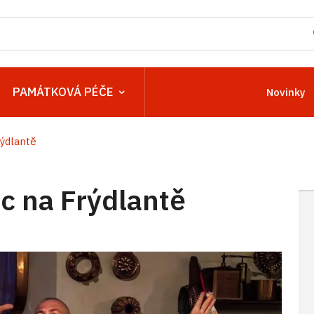
PAMÁTKOVÁ PÉČE
Novinky
ýdlantě
 na Frýdlantě