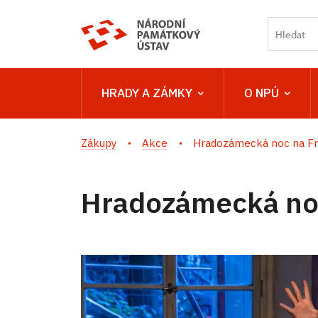
HRADY A ZÁMKY
O NPÚ
Zákupy
Akce
Hradozámecká noc na Fr
Hradozámecká noc