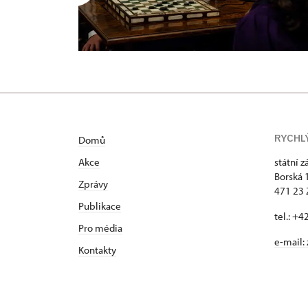
RYCHL
Domů
Akce
státní 
Borská 
Zprávy
471 23
Publikace
tel.: +
Pro média
e-mail:
Kontakty