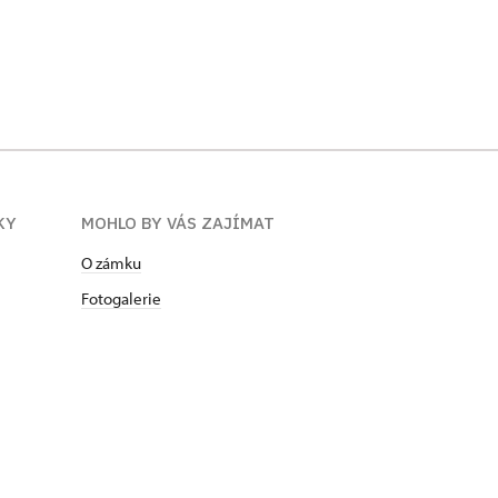
Noční Frýdlant
KY
MOHLO BY VÁS ZAJÍMAT
O zámku
Fotogalerie