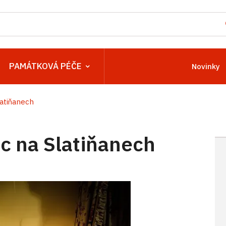
PAMÁTKOVÁ PÉČE
Novinky
atiňanech
 na Slatiňanech