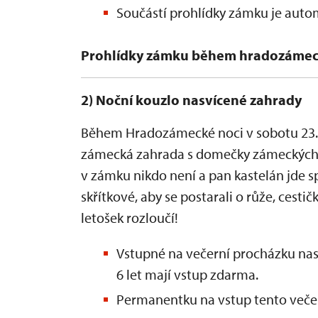
Součástí prohlídky zámku je auto
Prohlídky zámku během hradozámec
2) Noční kouzlo nasvícené zahrady
Během Hradozámecké noci v sobotu 23. 
zámecká zahrada s domečky zámeckých s
v zámku nikdo není a pan kastelán jde sp
skřítkové, aby se postarali o růže, cest
letošek rozloučí!
Vstupné na večerní procházku nas
6 let mají vstup zdarma.
Permanentku na vstup tento večer