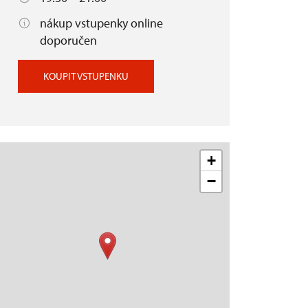
nákup vstupenky online
doporučen
KOUPIT VSTUPENKU
+
−