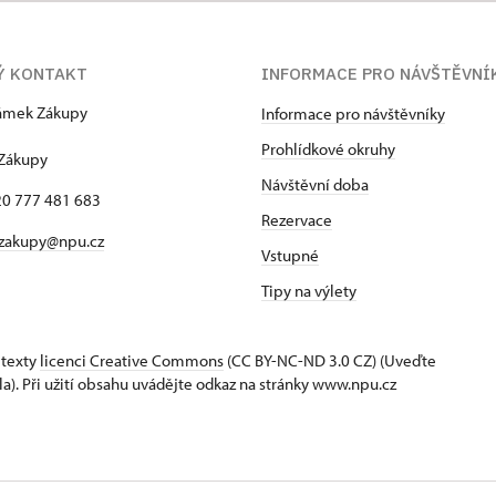
Ý KONTAKT
INFORMACE PRO NÁVŠTĚVNÍ
zámek Zákupy
Informace pro návštěvníky
1
Prohlídkové okruhy
 Zákupy
Návštěvní doba
420 777 481 683
Rezervace
 zakupy@npu.cz
Vstupné
Tipy na výlety
 texty
licenci Creative Commons
(CC BY-NC-ND 3.0 CZ) (Uveďte
la). Při užití obsahu uvádějte odkaz na stránky www.npu.cz