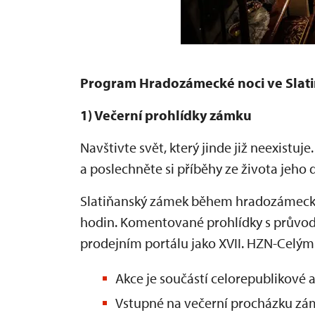
Program Hradozámecké noci ve Slat
1) Večerní prohlídky zámku
Navštivte svět, který jinde již neexist
a poslechněte si příběhy ze života jeho
Slatiňanský zámek během hradozámecké 
hodin. Komentované prohlídky s průvod
prodejním portálu jako XVII. HZN-Celý
Akce je součástí celorepublikové 
Vstupné na večerní procházku zám