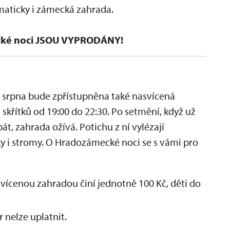
maticky i zámecká zahrada.
ké noci JSOU VYPRODÁNY!
srpna bude zpřístupněna také nasvícená
křítků od 19:00 do 22:30.
Po setmění, když už
át, zahrada ožívá. Potichu z ní vylézají
ičky i stromy. O Hradozámecké noci se s vámi pro
vícenou zahradou činí jednotně 100 Kč, děti do
 nelze uplatnit.