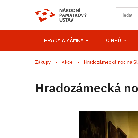
HRADY A ZÁMKY
O NPÚ
Zákupy
Akce
Hradozámecká noc na Sl
Hradozámecká noc