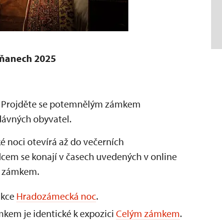
iňanech 2025
uje. Projděte se potemnělým zámkem
 dávných obyvatel.
noci otevírá až do večerních
cem se konají v časech uvedených v online
m zámkem.
akce
Hradozámecká noc
.
kem je identické k expozici
Celým zámkem
.