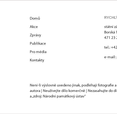
RYCHL
Domů
Akce
státní 
Borská 
Zprávy
471 23
Publikace
tel.: +
Pro média
e-mail:
Kontakty
Není-li výslovně uvedeno jinak, podléhají fotografie a
autora | Neužívejte dílo komerčně | Nezasahujte do dí
a „zdroj: Národní památkový ústav“