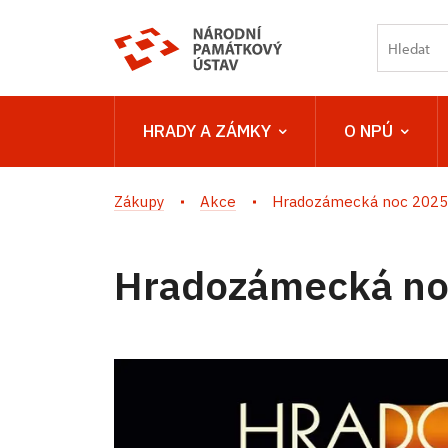
HRADY A ZÁMKY
O NPÚ
Zákupy
Akce
Hradozámecká noc 2025 v
Hradozámecká noc