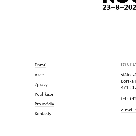
RYCHL
Domů
Akce
státní 
Borská 
Zprávy
471 23
Publikace
tel.: +
Pro média
e-mail:
Kontakty