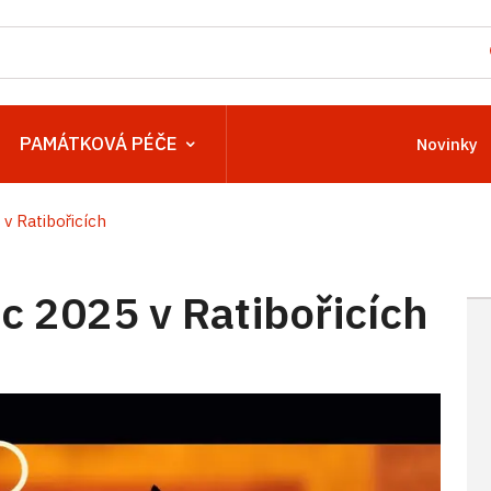
PAMÁTKOVÁ PÉČE
Novinky
 Ratibořicích
 2025 v Ratibořicích