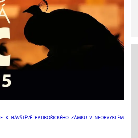
E K NÁVŠTĚVĚ RATIBOŘICKÉHO ZÁMKU V NEOBVYKLÉM