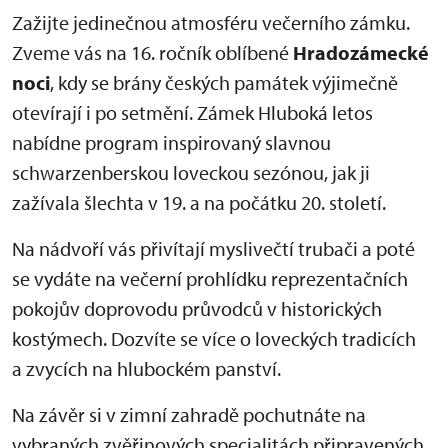
Zažijte jedinečnou atmosféru večerního zámku.
Zveme vás na 16. ročník oblíbené
Hradozámecké
noci
, kdy se brány českých památek výjimečně
otevírají i po setmění. Zámek Hluboká letos
nabídne program inspirovaný slavnou
schwarzenberskou loveckou sezónou, jak ji
zažívala šlechta v 19. a na počátku 20. století.
Na nádvoří vás přivítají myslivečtí trubači a poté
se vydáte na večerní prohlídku reprezentačních
pokojův doprovodu průvodců v historických
kostýmech. Dozvíte se více o loveckých tradicích
a zvycích na hlubockém panství.
Na závěr si v zimní zahradě pochutnáte na
vybraných zvěřinových specialitách připravených