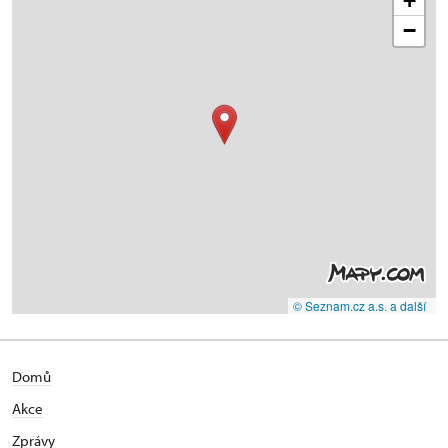
+
−
© Seznam.cz a.s. a další
Domů
Akce
Zprávy