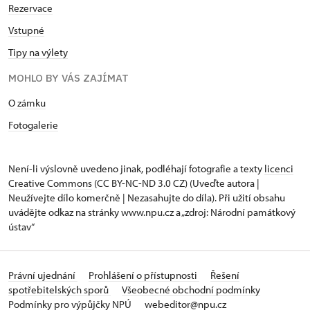
Rezervace
Vstupné
Tipy na výlety
MOHLO BY VÁS ZAJÍMAT
O zámku
Fotogalerie
Není-li výslovně uvedeno jinak, podléhají fotografie a texty
licenci
Creative Commons
(CC BY-NC-ND 3.0 CZ) (Uveďte autora |
Neužívejte dílo komerčně | Nezasahujte do díla). Při užití obsahu
uvádějte odkaz na stránky www.npu.cz a „zdroj: Národní památkový
ústav“
Právní ujednání
Prohlášení o přístupnosti
Řešení
spotřebitelských sporů
Všeobecné obchodní podmínky
Podmínky pro výpůjčky NPÚ
webeditor@npu.cz