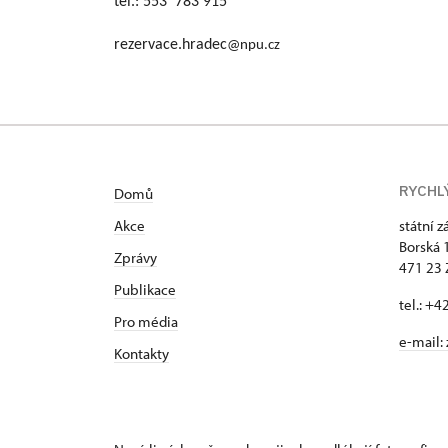
tel.: 553 783 915
rezervace.hradec
@npu.cz
RYCHL
Domů
Akce
státní 
Borská 
Zprávy
471 23
Publikace
tel.: +
Pro média
e-mail:
Kontakty