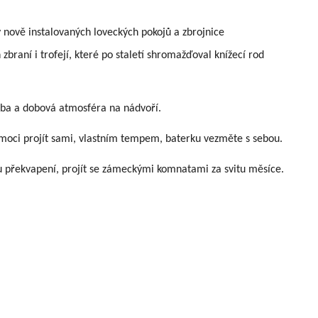
y nově instalovaných loveckých pokojů a zbrojnice
raní i trofejí, které po staletí shromažďoval knížecí rod
ba a dobová atmosféra na nádvoří.
moci projít sami, vlastním tempem, baterku vezměte s sebou.
řekvapení, projít se zámeckými komnatami za svitu měsíce.