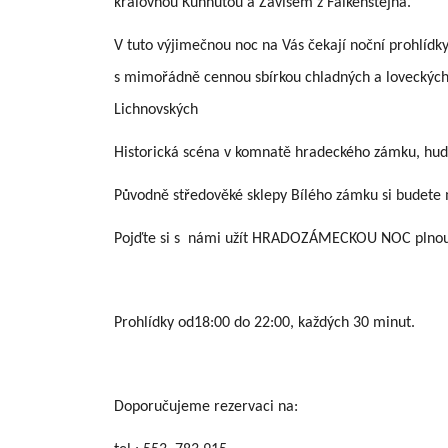
královnou Kunhutou a Závišem z Falkenštejna.
V tuto výjimečnou noc na Vás čekají noční prohlídk
s mimořádně cennou sbírkou chladných a loveckých zb
Lichnovských
Historická scéna v komnatě hradeckého zámku, hud
Původně středověké sklepy Bílého zámku si budete 
Pojďte si s námi užít HRADOZÁMECKOU NOC plnou p
Prohlídky od18:00 do 22:00, každých 30 minut.
Doporučujeme rezervaci na: