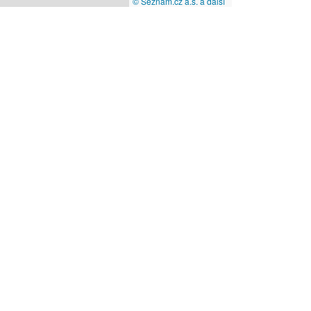
© Seznam.cz a.s. a další