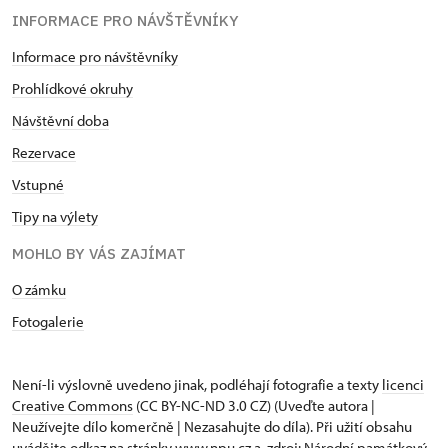
INFORMACE PRO NÁVŠTĚVNÍKY
Informace pro návštěvníky
Prohlídkové okruhy
Návštěvní doba
Rezervace
Vstupné
Tipy na výlety
MOHLO BY VÁS ZAJÍMAT
O zámku
Fotogalerie
Není-li výslovně uvedeno jinak, podléhají fotografie a texty
licenci
Creative Commons
(CC BY-NC-ND 3.0 CZ) (Uveďte autora |
Neužívejte dílo komerčně | Nezasahujte do díla). Při užití obsahu
uvádějte odkaz na stránky www.npu.cz a „zdroj: Národní památkový