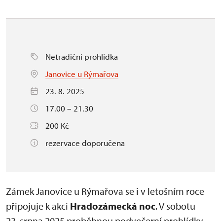
Netradiční prohlídka
Janovice u Rýmařova
23. 8. 2025
17.00 – 21.30
200 Kč
rezervace doporučena
Zámek Janovice u Rýmařova se i v letošním roce
připojuje k akci
Hradozámecká noc
. V sobotu
23. srpna 2025 proběhnou podvečerní prohlídky