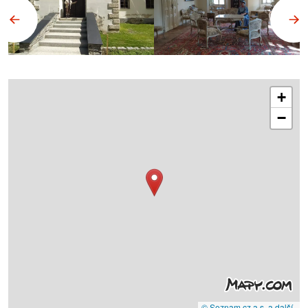
+
−
© Seznam.cz a.s. a další