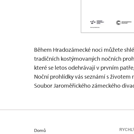
Během Hradozámecké noci můžete shléd
tradičních kostýmovaných nočních proh
které se letos odehrávají v prvním patře,
Noční prohlídky vás seznámí s životem n
Soubor Jaroměřického zámeckého divadla
RYCHL
Domů