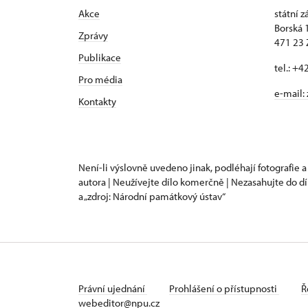
Akce
státní 
Borská 
Zprávy
471 23
Publikace
tel.: +
Pro média
e-mail:
Kontakty
Není-li výslovně uvedeno jinak, podléhají fotografie a
autora | Neužívejte dílo komerčně | Nezasahujte do dí
a „zdroj: Národní památkový ústav“
Právní ujednání
Prohlášení o přístupnosti
Ř
webeditor@npu.cz