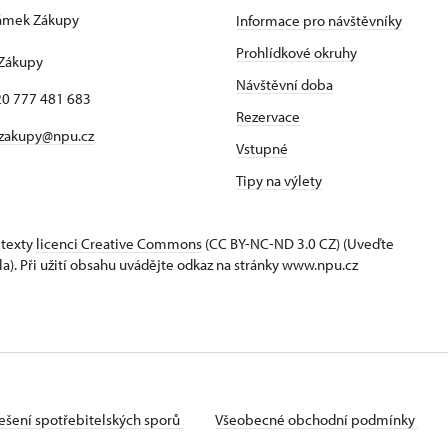
zámek Zákupy
Informace pro návštěvníky
1
Prohlídkové okruhy
 Zákupy
Návštěvní doba
420 777 481 683
Rezervace
 zakupy@npu.cz
Vstupné
Tipy na výlety
 texty
licenci Creative Commons
(CC BY-NC-ND 3.0 CZ) (Uveďte
la). Při užití obsahu uvádějte odkaz na stránky www.npu.cz
ešení spotřebitelských sporů
Všeobecné obchodní podmínky