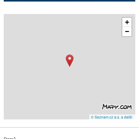
+
−
© Seznam.cz a.s. a další
Domů