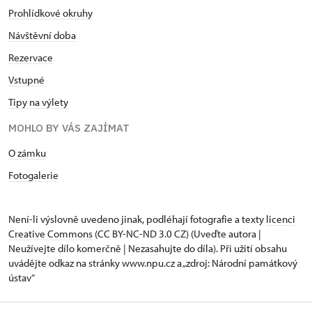
Prohlídkové okruhy
Návštěvní doba
Rezervace
Vstupné
Tipy na výlety
MOHLO BY VÁS ZAJÍMAT
O zámku
Fotogalerie
Není-li výslovně uvedeno jinak, podléhají fotografie a texty
licenci
Creative Commons
(CC BY-NC-ND 3.0 CZ) (Uveďte autora |
Neužívejte dílo komerčně | Nezasahujte do díla). Při užití obsahu
uvádějte odkaz na stránky www.npu.cz a „zdroj: Národní památkový
ústav“