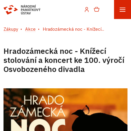
Zákupy
Akce
Hradozámecká noc - Knížecí...
Hradozámecká noc - Knížecí
stolování a koncert ke 100. výročí
Osvobozeného divadla