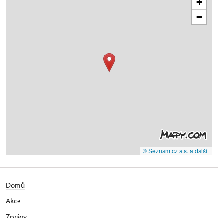
+
−
© Seznam.cz a.s. a další
Domů
Akce
Zprávy