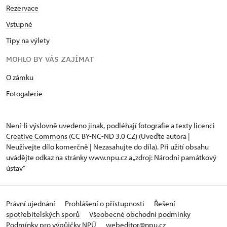
Rezervace
Vstupné
Tipy na výlety
MOHLO BY VÁS ZAJÍMAT
O zámku
Fotogalerie
Není-li výslovně uvedeno jinak, podléhají fotografie a texty
licenci
Creative Commons
(CC BY-NC-ND 3.0 CZ) (Uveďte autora |
Neužívejte dílo komerčně | Nezasahujte do díla). Při užití obsahu
uvádějte odkaz na stránky www.npu.cz a „zdroj: Národní památkový
ústav“
Právní ujednání
Prohlášení o přístupnosti
Řešení
spotřebitelských sporů
Všeobecné obchodní podmínky
Podmínky pro výpůjčky NPÚ
webeditor@npu.cz