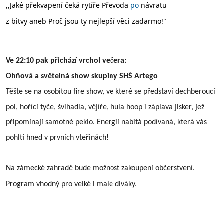
,,Jaké překvapení čeká rytíře Převoda
po
návratu
z bitvy aneb Proč jsou ty nejlepší věci zadarmo!"
Ve 22:10 pak přichází vrchol večera:
Ohňová a světelná show skupiny SHŠ Artego
Těšte se na osobitou fire show, ve které se představí dechberoucí
poi, hořící tyče, švihadla, vějíře, hula hoop i záplava jisker, jež
připomínají samotné peklo. Energií nabitá podívaná, která vás
pohltí hned v prvních vteřinách!
Na zámecké zahradě bude možnost zakoupení občerstvení.
Program vhodný pro velké i malé diváky.