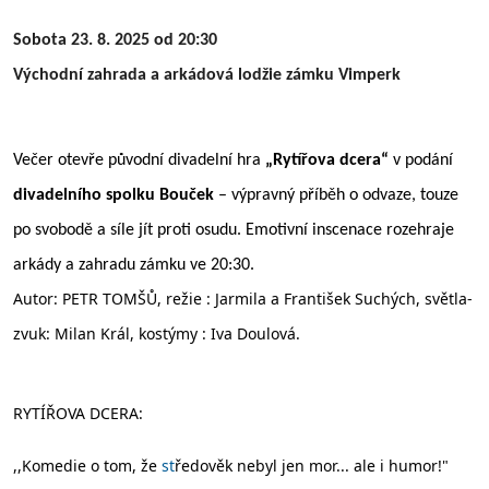
Sobota 23. 8. 2025 od 20:30
Východní zahrada a arkádová lodžie zámku Vimperk
Večer otevře původní divadelní hra
„Rytířova dcera“
v podání
divadelního spolku Bouček
– výpravný příběh o odvaze, touze
po svobodě a síle jít proti osudu. Emotivní inscenace rozehraje
arkády a zahradu zámku ve 20:30.
Autor: PETR TOMŠŮ, režie : Jarmila a František Suchých, světla-
zvuk: Milan Král, kostýmy : Iva Doulová.
RYTÍŘOVA DCERA:
,,Komedie o tom, že
st
ředověk nebyl jen mor... ale i humor!"