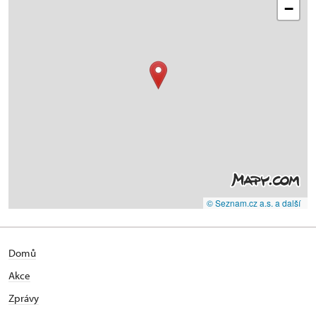
−
© Seznam.cz a.s. a další
Domů
Akce
Zprávy