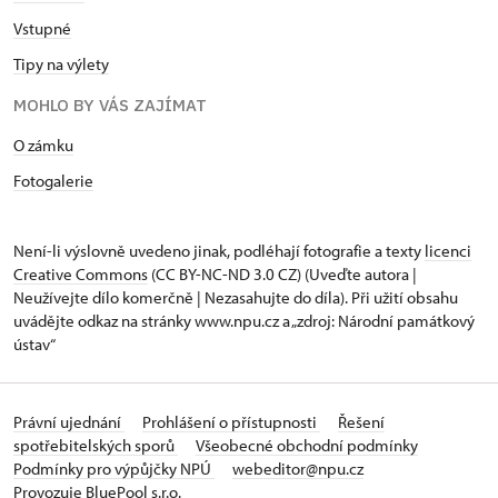
Vstupné
Tipy na výlety
MOHLO BY VÁS ZAJÍMAT
O zámku
Fotogalerie
Není-li výslovně uvedeno jinak, podléhají fotografie a texty
licenci
Creative Commons
(CC BY-NC-ND 3.0 CZ) (Uveďte autora |
Neužívejte dílo komerčně | Nezasahujte do díla). Při užití obsahu
uvádějte odkaz na stránky www.npu.cz a „zdroj: Národní památkový
ústav“
Právní ujednání
Prohlášení o přístupnosti
Řešení
spotřebitelských sporů
Všeobecné obchodní podmínky
Podmínky pro výpůjčky NPÚ
webeditor@npu.cz
Provozuje BluePool s.r.o.