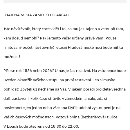
UTAJENÁ MÍSTA ZÁMECKÉHO AREÁLU
Jste návštěvník, který chce vidět i to, co mu je utajeno a vstoupit tam,
kam dosud nemohl? Pak je tento večer určený právě Vám! Pouze
limitovaný počet návštěvníků letošní Hradozámecké noci bude mít tu
možnost!
Píše se rok 1836 nebo 2026? U nás je čas relativní. Na vstupence bude
uveden okamžik Vašeho vstupu na první zastavení. Ten si musíte
pohlídat! Zbytek už necháme na Vás. V jakém pořadí projdete všechna
další zastavení, kolik času strávíte v zámeckém areálu, zda si
poslechnete jen jedno nebo všechna čtyři hudební vystoupení je na
Vašich časových možnostech. Vozová brána (bezbariérová) z ulice
V Lípách bude otevřena od 18:30 do 22:00.