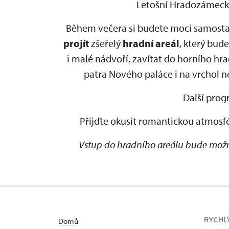
Letošní Hradozámecká
Během večera si budete moci samosta
projít
zšeřelý
hradní areál
, který bud
i malé nádvoří, zavítat do horního hr
patra Nového paláce i na vrchol n
Další prog
Přijďte okusit romantickou atmosfé
Vstup do hradního areálu bude možný
RYCHL
Domů