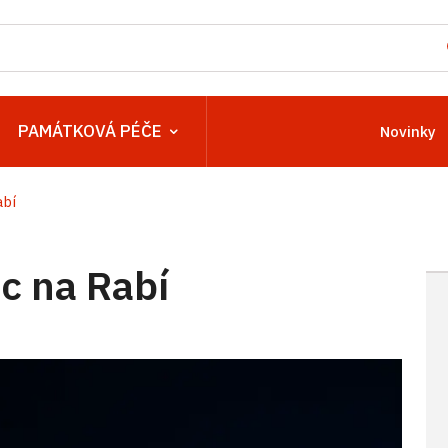
PAMÁTKOVÁ PÉČE
Novinky
bí
c na Rabí