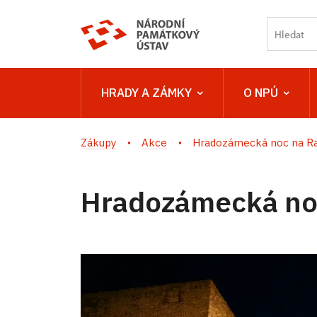
HRADY A ZÁMKY
O NPÚ
Zákupy
Akce
Hradozámecká noc na Ra
Hradozámecká no