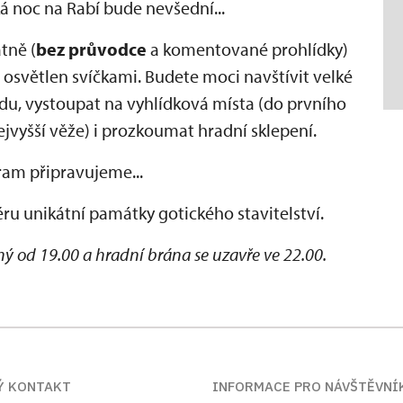
 noc na Rabí bude nevšední...
tně (
bez průvodce
a komentované prohlídky)
e osvětlen svíčkami. Budete moci navštívit velké
adu, vystoupat na vyhlídková místa (do prvního
ejvyšší věže) i prozkoumat hradní sklepení.
ram připravujeme...
ru unikátní památky gotického stavitelství.
 od 19.00 a hradní brána se uzavře ve 22.00.
Ý KONTAKT
INFORMACE PRO NÁVŠTĚVNÍ