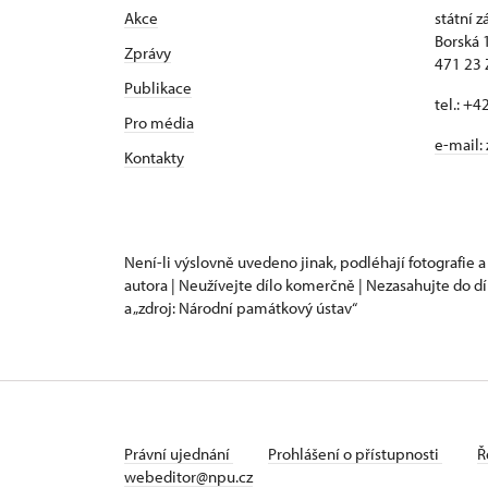
Akce
státní 
Borská 
Zprávy
471 23
Publikace
tel.: +
Pro média
e-mail:
Kontakty
Není-li výslovně uvedeno jinak, podléhají fotografie a
autora | Neužívejte dílo komerčně | Nezasahujte do dí
a „zdroj: Národní památkový ústav“
Právní ujednání
Prohlášení o přístupnosti
Ř
webeditor@npu.cz