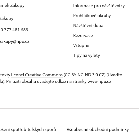
zámek Zákupy
Informace pro návštěvníky
1
Prohlídkové okruhy
 Zákupy
Návštěvní doba
420 777 481 683
Rezervace
 zakupy@npu.cz
Vstupné
Tipy na výlety
 texty
licenci Creative Commons
(CC BY-NC-ND 3.0 CZ) (Uveďte
la). Při užití obsahu uvádějte odkaz na stránky www.npu.cz
ešení spotřebitelských sporů
Všeobecné obchodní podmínky