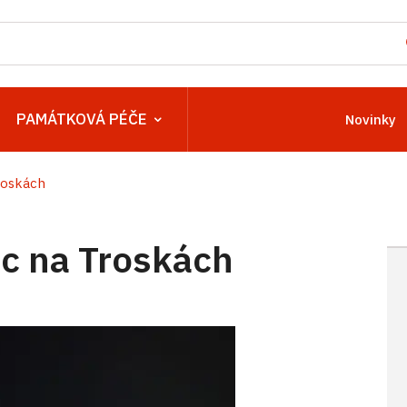
PAMÁTKOVÁ PÉČE
Novinky
roskách
c na Troskách