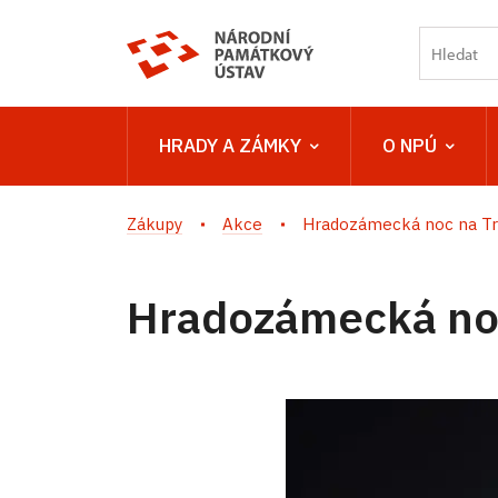
HRADY A ZÁMKY
O NPÚ
Zákupy
Akce
Hradozámecká noc na T
Hradozámecká no