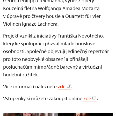
Georga Philippa Telemanna, výběr z opery
Kouzelná flétna Wolfganga Amadea Mozarta
v úpravě pro čtvery housle a Quartett für vier
Violinen Ignaze Lachnera.
Projekt vznikl z iniciativy Františka Novotného,
který ke spolupráci přizval mladé houslové
osobnosti. Společně objevují jedinečný repertoár
pro toto neobvyklé obsazení a přinášejí
posluchačům mimořádně barevný a virtuózní
hudební zážitek.
Více informací naleznete
zde
.
Vstupenky si můžete zakoupit online
zde
.