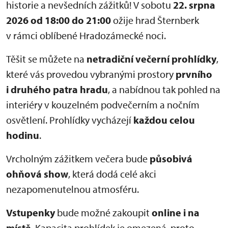
historie a nevšedních zážitků! V sobotu
22. srpna
2026 od 18:00 do 21:00
ožije hrad Šternberk
v rámci oblíbené Hradozámecké noci.
Těšit se můžete na
netradiční večerní prohlídky
,
které vás provedou vybranými prostory
prvního
i druhého patra hradu
, a nabídnou tak pohled na
interiéry v kouzelném podvečerním a nočním
osvětlení. Prohlídky vycházejí
každou celou
hodinu
.
Vrcholným zážitkem večera bude
působivá
ohňová show
, která dodá celé akci
nezapomenutelnou atmosféru.
Vstupenky
bude možné zakoupit
online i na
místě
. Kapacita prohlídek je omezená, proto