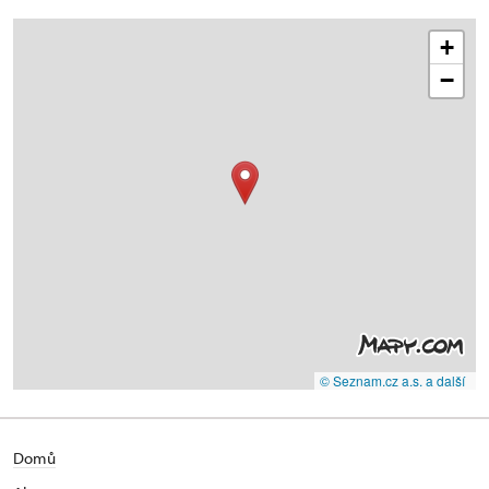
+
−
© Seznam.cz a.s. a další
Domů