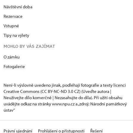
Návštěvní doba
Rezervace
Vstupné
Tipy na výlety
MOHLO BY VÁS ZAJÍMAT
O zámku
Fotogalerie
Není-li výslovně uvedeno jinak, podléhají fotografie a texty
licenci
Creative Commons
(CC BY-NC-ND 3.0 CZ) (Uveďte autora |
Neužívejte dílo komerčně | Nezasahujte do díla). Při užití obsahu
uvádějte odkaz na stránky www.npu.cz a „zdroj: Národní památkový
ústav“
Právní ujednání
Prohlášení o přístupnosti
Řešení