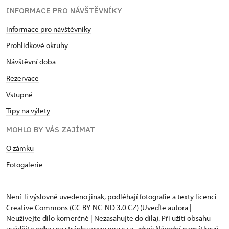
INFORMACE PRO NÁVŠTĚVNÍKY
Informace pro návštěvníky
Prohlídkové okruhy
Návštěvní doba
Rezervace
Vstupné
Tipy na výlety
MOHLO BY VÁS ZAJÍMAT
O zámku
Fotogalerie
Není-li výslovně uvedeno jinak, podléhají fotografie a texty
licenci
Creative Commons
(CC BY-NC-ND 3.0 CZ) (Uveďte autora |
Neužívejte dílo komerčně | Nezasahujte do díla). Při užití obsahu
uvádějte odkaz na stránky www.npu.cz a „zdroj: Národní památkový