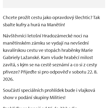
Chcete prožít cestu jako opravdový šlechtic? Tak
sbalte kufry a hurá na Manětín!
Návštěvníci letošní Hradozámecké noci na
manětínském zámku se vydají na nevšední
kavalírskou cestu ve stopách hraběnky Marie
Gabriely Lažanské. Kam všude hraběcí milost
zavítá, s kým se na cestě seznámí a co si z cesty
přiveze? Přijeďte si pro odpověď v sobotu 22. 8.
2026.
Součástí speciálních prohlídek bude i vlajková
show v podání skupiny Milities!