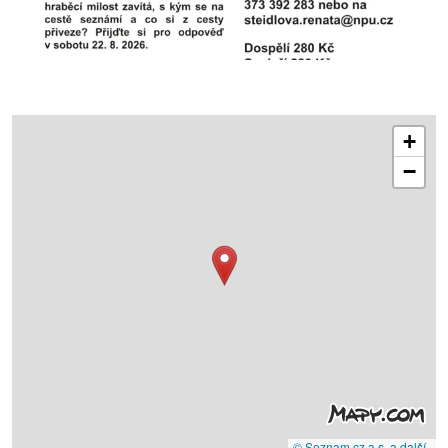
+
−
© Seznam.cz a.s. a další