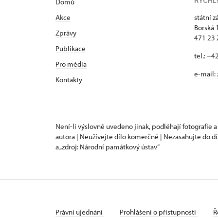
RYCHL
Domů
Akce
státní 
Borská 
Zprávy
471 23
Publikace
tel.: +
Pro média
e-mail:
Kontakty
Není-li výslovně uvedeno jinak, podléhají fotografie a
autora | Neužívejte dílo komerčně | Nezasahujte do dí
a „zdroj: Národní památkový ústav“
Právní ujednání
Prohlášení o přístupnosti
Ř