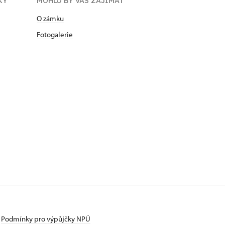
KY
MOHLO BY VÁS ZAJÍMAT
O zámku
Fotogalerie
Podmínky pro výpůjčky NPÚ