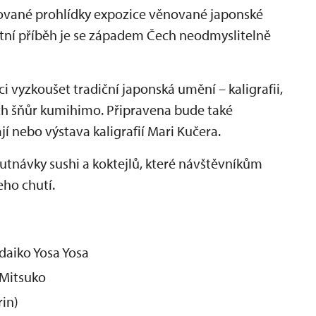
vané prohlídky expozice věnované japonské
tní příběh je se západem Čech neodmyslitelně
 vyzkoušet tradiční japonská umění – kaligrafii,
h šňůr kumihimo. Připravena bude také
í nebo výstava kaligrafií Mari Kučera.
tnávky sushi a koktejlů, které návštěvníkům
eho chutí.
daiko Yosa Yosa
 Mitsuko
in)