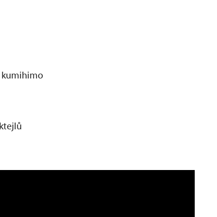
r kumihimo
ktejlů