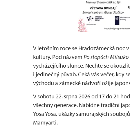
V letošním roce se Hradozámecká noc 
kultury. Pod názvem
Po stopách Mitsuko
vycházejícího slunce. Nechte se okouzlit
i jedinečný půvab. Čeká vás večer, kdy s
východu a zámecké nádvoří ožije japon
V sobotu 22. srpna 2026 od 17 do 21 hod
všechny generace. Nabídne tradiční ja
Yosa Yosa, ukázky samurajských soubojů
Mamyarti.