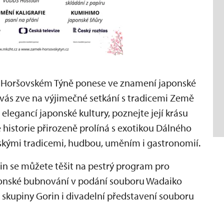
v Horšovském Týně ponese ve znamení japonské
vás zve na výjimečné setkání s tradicemi Země
 elegancí japonské kultury, poznejte její krásu
e historie přirozeně prolíná s exotikou Dálného
skými tradicemi, hudbou, uměním i gastronomií.
in se můžete těšit na pestrý program pro
ponské bubnování v podání souboru Wadaiko
 skupiny Gorin i divadelní představení souboru