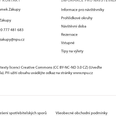
Ý KONTAKT
INFORMACE PRO NÁVŠTĚVNÍ
zámek Zákupy
Informace pro návštěvníky
1
Prohlídkové okruhy
 Zákupy
Návštěvní doba
420 777 481 683
Rezervace
 zakupy@npu.cz
Vstupné
Tipy na výlety
 texty
licenci Creative Commons
(CC BY-NC-ND 3.0 CZ) (Uveďte
la). Při užití obsahu uvádějte odkaz na stránky www.npu.cz
ešení spotřebitelských sporů
Všeobecné obchodní podmínky