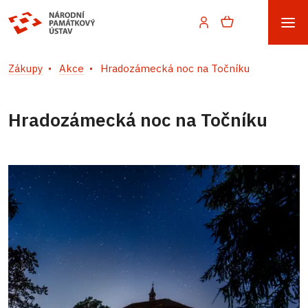
Zákupy
Akce
Hradozámecká noc na Točníku
Hradozámecká noc na Točníku