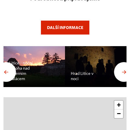
DALŠÍ INFORMACE
Litice - noční
obloha nad
severním
Hrad Litice v
palácem
noci
+
−