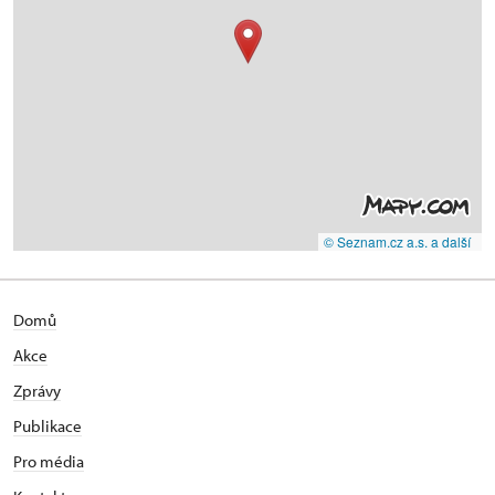
© Seznam.cz a.s. a další
Domů
Akce
Zprávy
Publikace
Pro média