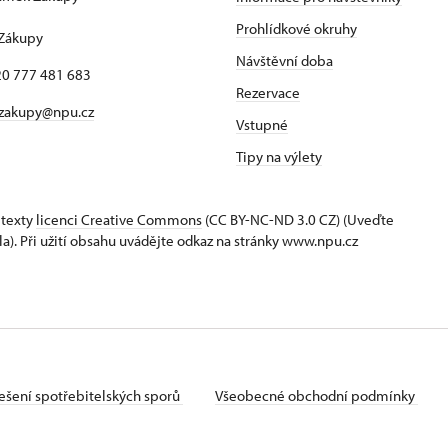
1
Prohlídkové okruhy
 Zákupy
Návštěvní doba
420 777 481 683
Rezervace
 zakupy@npu.cz
Vstupné
Tipy na výlety
 texty
licenci Creative Commons
(CC BY-NC-ND 3.0 CZ) (Uveďte
la). Při užití obsahu uvádějte odkaz na stránky www.npu.cz
ešení spotřebitelských sporů
Všeobecné obchodní podmínky