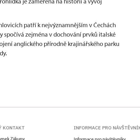
hlídka je zaměřená na historii a vývoj
hlovicích patří k nejvýznamnějším v Čechách
dy spočívá zejména v dochování prvků italské
ojení anglického přírodně krajinářského parku
dy.
Ý KONTAKT
INFORMACE PRO NÁVŠTĚVNÍ
zámek Zákupy
Informace pro návštěvníky