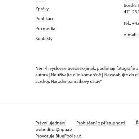
Borská 
Zprávy
471 23
Publikace
tel.: +
Pro média
e-mail:
Kontakty
Není-li výslovně uvedeno jinak, podléhají fotografie a
autora | Neužívejte dílo komerčně | Nezasahujte do dí
a „zdroj: Národní památkový ústav“
Právní ujednání
Prohlášení o přístupnosti
Ř
webeditor@npu.cz
Provozuje BluePool s.r.o.