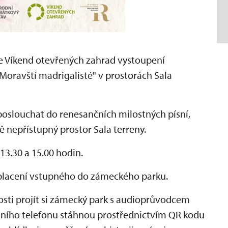
ce Víkend otevřených zahrad vystoupení
oravští madrigalisté" v prostorách Sala
oslouchat do renesančních milostných písní,
 nepřístupný prostor Sala terreny.
3.30 a 15.00 hodin.
aplacení vstupného do zámeckého parku.
sti projít si zámecký park s audioprůvodcem
lního telefonu stáhnou prostřednictvím QR kodu