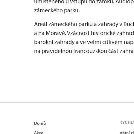
umístěného u vstupu do zámku. Audiopro
zámeckého parku.
Areál zámeckého parku a zahrady v Buc
a na Moravě. Vzácnost historické zahra
barokní zahrady a ve velmi citlivém nap
na pravidelnou francouzskou část zahra
RYCHL
Domů
Akce
státní 