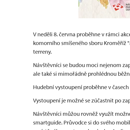
V neděli 8. června proběhne v rámci ak
komorního smíšeného sboru Kroměříž "M
terreny.
Návštěvníci se budou moci nejenom zap
ale také si mimořádně prohlédnou běžně
Hudební vystoupení proběhne v časech 1
Vystoupení je možné se zúčastnit po z
Návštěvníci můžou rovněž využít možno
smartguide. Průvodce si do svého mobi