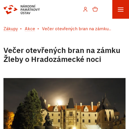
Zákupy
Akce
Večer otevřených bran na zámku...
Večer otevřených bran na zámku
Žleby o Hradozámecké noci