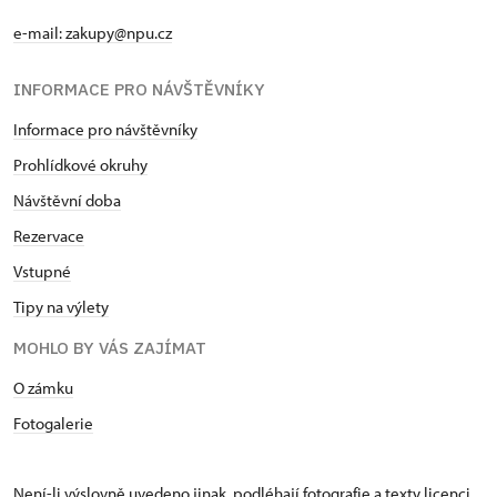
e-mail: zakupy@npu.cz
INFORMACE PRO NÁVŠTĚVNÍKY
Informace pro návštěvníky
Prohlídkové okruhy
Návštěvní doba
Rezervace
Vstupné
Tipy na výlety
MOHLO BY VÁS ZAJÍMAT
O zámku
Fotogalerie
Není-li výslovně uvedeno jinak, podléhají fotografie a texty
licenci