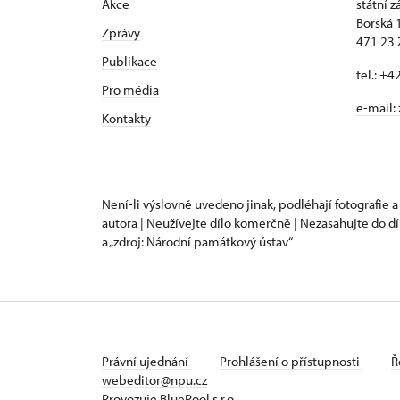
Akce
státní 
Borská 
Zprávy
471 23
Publikace
tel.: +
Pro média
e-mail:
Kontakty
Není-li výslovně uvedeno jinak, podléhají fotografie a
autora | Neužívejte dílo komerčně | Nezasahujte do dí
a „zdroj: Národní památkový ústav“
Právní ujednání
Prohlášení o přístupnosti
Ř
webeditor@npu.cz
Provozuje BluePool s.r.o.