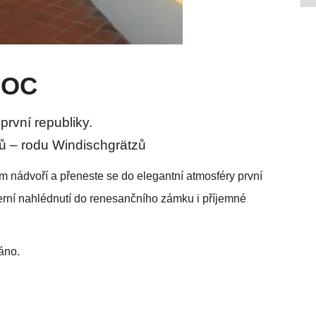
NOC
rvní republiky.
lů – rodu Windischgrätzů
ém nádvoří a přeneste se do elegantní atmosféry první
rní nahlédnutí do renesančního zámku i příjemné
áno.