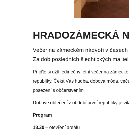
HRADOZÁMECKÁ 
Večer na zámeckém nádvoří v časech p
Za dob posledních šlechtických majite
Přijďte si užít jedinečný letní večer na zámeck
republiky. Čeká Vás hudba, dobová móda, veče
posezení s občerstvením.
Dobové oblečení z období první republiky je vít
Program
18.30
– otevření areálu