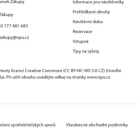
zámek Zákupy
Informace pro návštěvníky
1
Prohlídkové okruhy
 Zákupy
Návštěvní doba
420 777 481 683
Rezervace
 zakupy@npu.cz
Vstupné
Tipy na výlety
 texty
licenci Creative Commons
(CC BY-NC-ND 3.0 CZ) (Uveďte
la). Při užití obsahu uvádějte odkaz na stránky www.npu.cz
ešení spotřebitelských sporů
Všeobecné obchodní podmínky