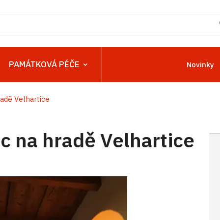
PAMÁTKOVÁ PÉČE
Novinky
adě Velhartice
 na hradě Velhartice