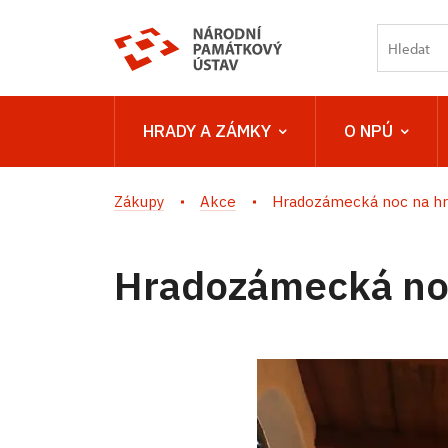
HRADY A ZÁMKY
O NPÚ
Zákupy
Akce
Hradozámecká noc na hr
Hradozámecká noc