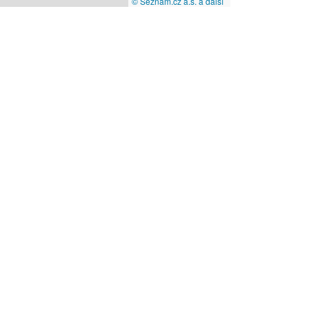
© Seznam.cz a.s. a další