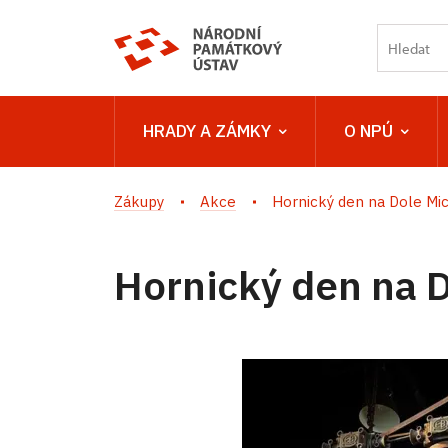
HRADY A ZÁMKY
O NPÚ
Zákupy
Akce
Hornický den na Dole Mi
Hornický den na D