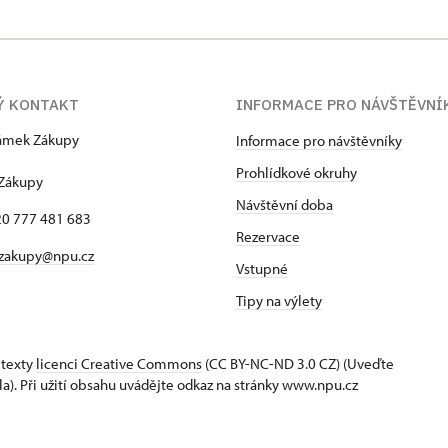
Ý KONTAKT
INFORMACE PRO NÁVŠTĚVNÍ
zámek Zákupy
Informace pro návštěvníky
1
Prohlídkové okruhy
 Zákupy
Návštěvní doba
420 777 481 683
Rezervace
 zakupy@npu.cz
Vstupné
Tipy na výlety
 texty
licenci Creative Commons
(CC BY-NC-ND 3.0 CZ) (Uveďte
la). Při užití obsahu uvádějte odkaz na stránky www.npu.cz