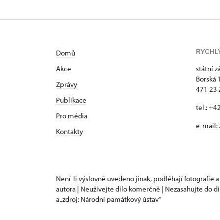
RYCHL
Domů
Akce
státní 
Borská 
Zprávy
471 23
Publikace
tel.: +
Pro média
e-mail:
Kontakty
Není-li výslovně uvedeno jinak, podléhají fotografie a
autora | Neužívejte dílo komerčně | Nezasahujte do dí
a „zdroj: Národní památkový ústav“