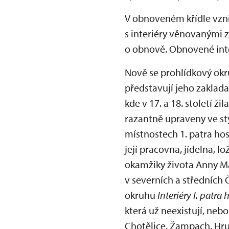
V obnoveném křídle vzn
s interiéry věnovanými 
o obnově. Obnovené inter
Nově se prohlídkový okruh
představují jeho zaklad
kde v 17. a 18. století ži
razantně upraveny ve st
místnostech 1. patra ho
její pracovna, jídelna, l
okamžiky života Anny Mar
v severních a středních
okruhu
Interiéry I. patr
která už neexistují, neb
Chotělice, Žampach, Hrub