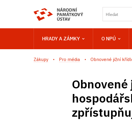
HRADY A ZÁMKY
O NPÚ
Zákupy
Pro média
Obnovené jižní křídlo
Obnovené j
hospodářs
zpřístupňuj