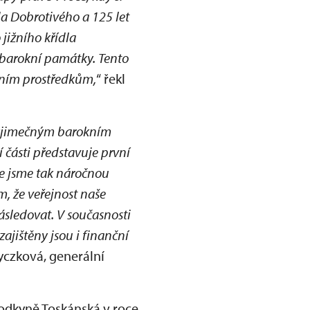
a Dobrotivého a 125 let
jižního křídla
 barokní památky. Tento
čním prostředkům,
“ řekl
 výjimečným barokním
ásti představuje první
že jsme tak náročnou
, že veřejnost naše
ásledovat. V současnosti
ajištěny jsou i finanční
czková, generální
vodkyně Toskánská v roce