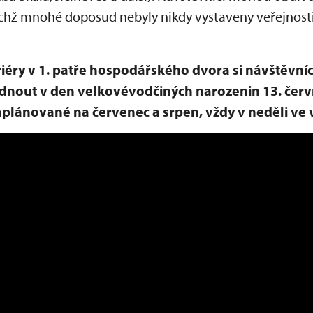
nichž mnohé doposud nebyly nikdy vystaveny veřejnosti
iéry v 1. patře hospodářského dvora si návštěvní
out v den velkovévodčiných narozenin 13. června
aplánované na červenec a srpen, vždy v neděli ve