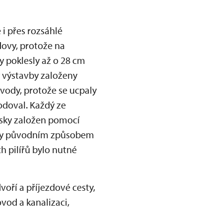
i přes rozsáhlé
dovy, protože na
y poklesly až o 28 cm
y výstavby založeny
vody, protože se ucpaly
odoval. Každý ze
esky založen pomocí
byly původním způsobem
 pilířů bylo nutné
oří a příjezdové cesty,
vod a kanalizaci,