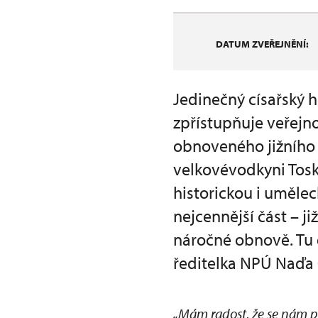
DATUM ZVEŘEJNĚNÍ:
Jedinečný císařský 
zpřístupňuje veřejno
obnoveného jižního 
velkovévodkyni Tos
historickou i umělec
nejcennější část – 
náročné obnově. Tu d
ředitelka NPÚ Naďa 
„Mám radost, že se nám po