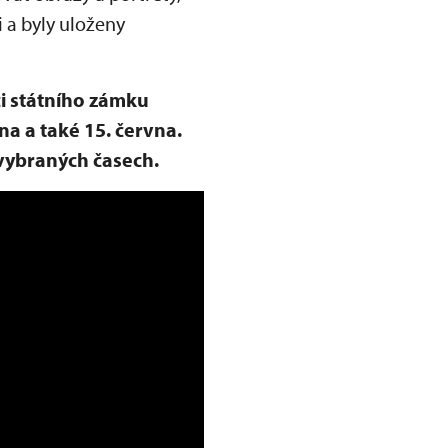
 a byly uloženy
ci státního zámku
 a také 15. června.
 vybraných časech.