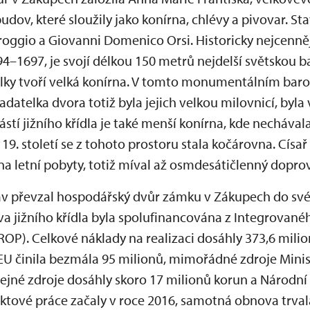
udov, které sloužily jako konírna, chlévy a pivovar. St
 Broggio a Giovanni Domenico Orsi. Historicky nejcennějš
4–1697, je svojí délkou 150 metrů nejdelší světskou 
lky tvoří velká konírna. V tomto monumentálním bar
adatelka dvora totiž byla jejich velkou milovnicí, byla 
ástí jižního křídla je také menší konírna, kde nechával
 19. století se z tohoto prostoru stala kočárovna. Císa
 na letní pobyty, totiž míval až osmdesátičlenný dopro
v převzal hospodářský dvůr zámku v Zákupech do své 
va jižního křídla byla spolufinancována z Integrované
OP). Celkové náklady na realizaci dosáhly 373,6 milio
EU činila bezmála 95 milionů, mimořádné zdroje Minis
řejné zdroje dosáhly skoro 17 milionů korun a Národní
ektové práce začaly v roce 2016, samotná obnova trva