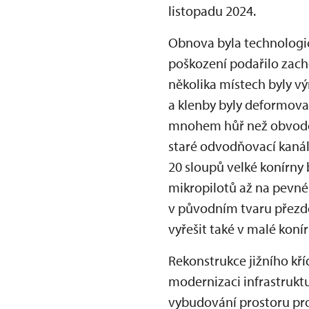
listopadu 2024.
Obnova byla technologick
poškození podařilo zacho
několika místech byly vý
a klenby byly deformovan
mnohem hůř než obvodové
staré odvodňovací kanál
20 sloupů velké konírny
mikropilotů až na pevné
v původním tvaru přezdě
vyřešit také v malé konír
Rekonstrukce jižního kř
modernizaci infrastrukt
vybudování prostoru pro 