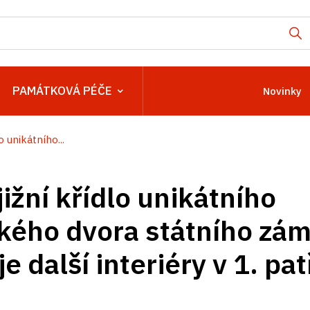
PAMÁTKOVÁ PÉČE
Novinky
 unikátního...
ižní křídlo unikátního
kého dvora státního zá
e další interiéry v 1. pat