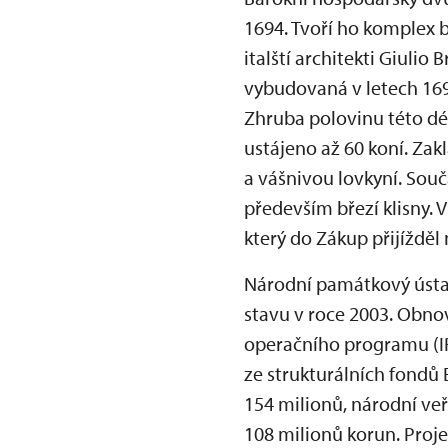
1694. Tvoří ho komplex b
italští architekti Giulio
vybudovaná v letech 169
Zhruba polovinu této dé
ustájeno až 60 koní. Zakl
a vášnivou lovkyní. Souč
především březí klisny. V
který do Zákup přijížděl
Národní památkový ústa
stavu v roce 2003. Obno
operačního programu (IR
ze strukturálních fondů 
154 milionů, národní ve
108 milionů korun. Proj