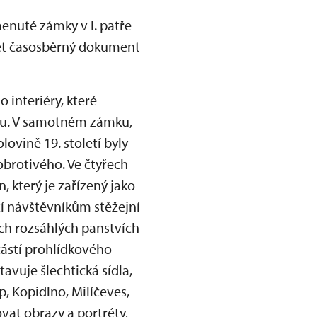
enuté zámky v I. patře
dět časosběrný dokument
 interiéry, které
kou. V samotném zámku,
olovině 19. století byly
brotivého. Ve čtyřech
 který je zařízený jako
íží návštěvníkům stěžejní
jích rozsáhlých panstvích
částí prohlídkového
tavuje šlechtická sídla,
, Kopidlno, Milíčeves,
vat obrazy a portréty,