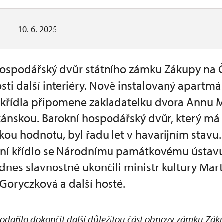
10. 6. 2025
hospodářský dvůr státního zámku Zákupy na 
sti další interiéry. Nově instalovaný apartmá
křídla připomene zakladatelku dvora Annu Ma
kánskou. Barokní hospodářský dvůr, který 
kou hodnotu, byl řadu let v havarijním stavu.
jižní křídlo se Národnímu památkovému ústavu
nes slavnostně ukončili ministr kultury Mart
Goryczková a další hosté.
dařilo dokončit další důležitou část obnovy zámku Zákup