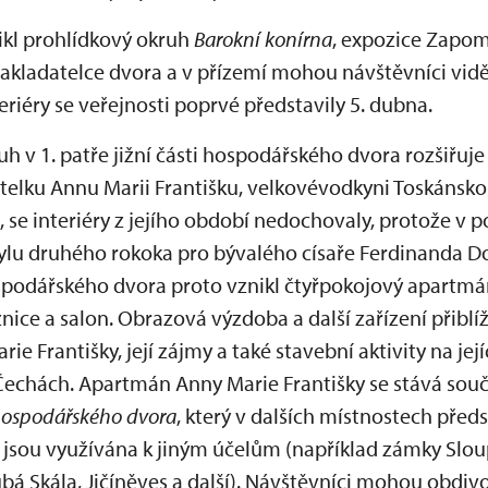
ikl prohlídkový okruh
Barokní konírna
, expozice Zapom
zakladatelce dvora a v přízemí mohou návštěvníci vi
iéry se veřejnosti poprvé představily 5. dubna.
 v 1. patře jižní části hospodářského dvora rozšiřuje o
atelku Annu Marii Františku, velkovévodkyni Toskáns
la, se interiéry z jejího období nedochovaly, protože v p
ylu druhého rokoka pro bývalého císaře Ferdinanda Do
spodářského dvora proto vznikl čtyřpokojový apartmán,
ožnice a salon. Obrazová výzdoba a další zařízení přibl
ie Františky, její zájmy a také stavební aktivity na je
 Čechách. Apartmán Anny Marie Františky se stává sou
a hospodářského dvora
, který v dalších místnostech předs
o jsou využívána k jiným účelům (například zámky Sloup
á Skála, Jičíněves a další). Návštěvníci mohou obdivo