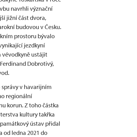
avbu navrhli význační
í jižní část dvora,
barokní budovou v Česku.
okním prostoru bývalo
vynikající jezdkyní
a vévodkyně ustájit
ř Ferdinand Dobrotivý,
vod.
správy v havarijním
ho regionální
nu korun. Z toho částka
terstva kultury takřka
 památkový ústav přidal
la od ledna 2021 do