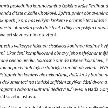
mrtí posledního korunovaného českého krále Ferdinand
nanda d’Este a Žofie Chotkové. Zpřístupnění obnoveného 
kupech je pro nás velkým krokem v ochraně této krásné
mnějším obnovám posledních let, i díky evropským finan
axa při slavnostním otevření.
pech s velkoryse řešenou císařskou konírnou řadíme k
. Ukončení komplikované obnovy jeho nejvýznamnější č
hraně celého areálu. Současně přináší také velkou úlevu, 
u nepředvídatelných statických problémů zvládli. Věřím
přístupněním konírny ale nekončíme, další kroky budou n
okumentaci na statické zajištění zbylých částí dvora a z
ogramu Národní kulturní dědictví II.,“
uvedla Naďa Gory
mátkového ústavu.
r v Zákupech založila Anna Marie Františka, velkové