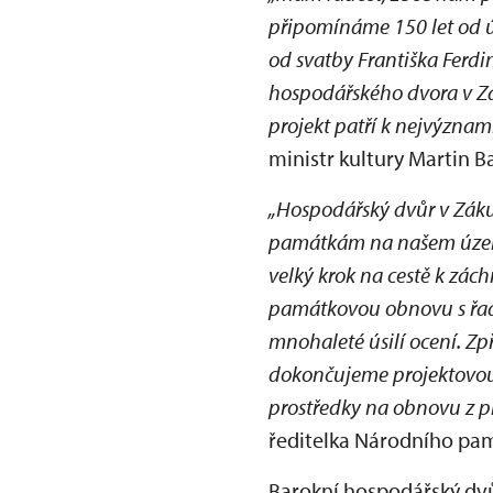
připomínáme 150 let od ú
od svatby Františka Ferdi
hospodářského dvora v Zá
projekt patří k nejvýzna
ministr kultury Martin B
„Hospodářský dvůr v Záku
památkám na našem území
velký krok na cestě k zác
památkovou obnovu s řado
mnohaleté úsilí ocení. Z
dokončujeme projektovou d
prostředky na obnovu z pr
ředitelka Národního pa
Barokní hospodářský dvů