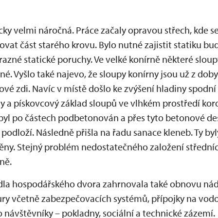
y velmi náročná. Práce začaly opravou střech, kde se 
vat část starého krovu. Bylo nutné zajistit statiku bu
razné statické poruchy. Ve velké konírně některé sloup
é. Vyšlo také najevo, že sloupy konírny jsou už z dob
 zdi. Navíc v místě došlo ke zvýšení hladiny spodní 
y a pískovcový základ sloupů ve vlhkém prostředí kor
 byl po částech podbetonován a přes tyto betonové d
 podloží. Následně přišla na řadu sanace kleneb. Ty 
ny. Stejný problém nedostatečného založení středních
ně.
ídla hospodářského dvora zahrnovala také obnovu nádv
ury včetně zabezpečovacích systémů, přípojky na vodo
návštěvníky – pokladny, sociální a technické zázemí.