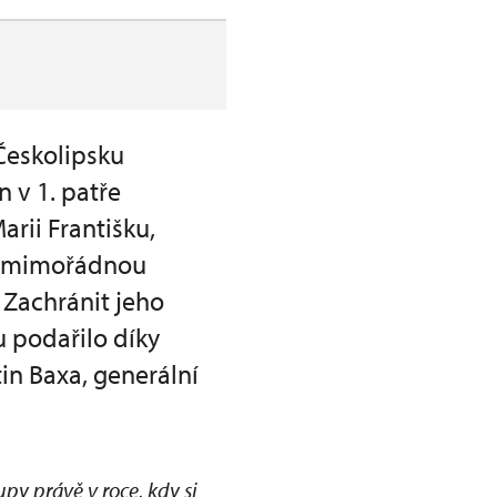
Českolipsku
n v 1. patře
rii Františku,
má mimořádnou
 Zachránit jeho
 podařilo díky
in Baxa, generální
y právě v roce, kdy si