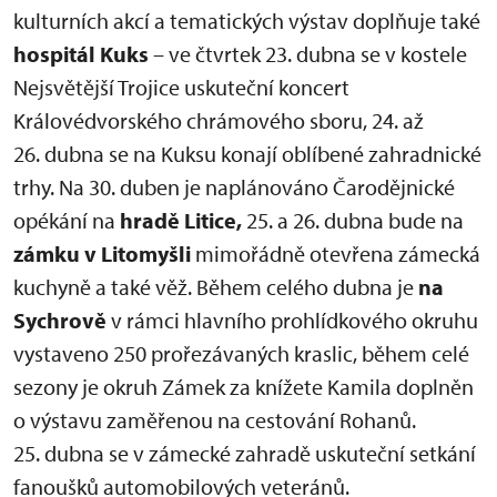
kulturních akcí a tematických výstav doplňuje také
hospitál Kuks
– ve čtvrtek 23. dubna se v kostele
Nejsvětější Trojice uskuteční koncert
Královédvorského chrámového sboru, 24. až
26. dubna se na Kuksu konají oblíbené zahradnické
trhy. Na 30. duben je naplánováno Čarodějnické
opékání na
hradě Litice,
25. a 26. dubna bude na
zámku v Litomyšli
mimořádně otevřena zámecká
kuchyně a také věž. Během celého dubna je
na
Sychrově
v rámci hlavního prohlídkového okruhu
vystaveno 250 prořezávaných kraslic, během celé
sezony je okruh Zámek za knížete Kamila doplněn
o výstavu zaměřenou na cestování Rohanů.
25. dubna se v zámecké zahradě uskuteční setkání
fanoušků automobilových veteránů.