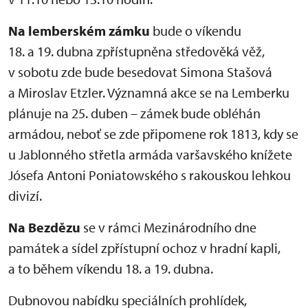
Na lemberském zámku
bude o víkendu
18. a 19. dubna zpřístupněna středověká věž,
v sobotu zde bude besedovat Simona Stašová
a Miroslav Etzler. Významná akce se na Lemberku
plánuje na 25. duben – zámek bude obléhán
armádou, neboť se zde připomene rok 1813, kdy se
u Jablonného střetla armáda varšavského knížete
Jósefa Antoni Poniatowského s rakouskou lehkou
divizí.
Na Bezdězu
se v rámci Mezinárodního dne
památek a sídel zpřístupní ochoz v hradní kapli,
a to během víkendu 18. a 19. dubna.
Dubnovou nabídku speciálních prohlídek,