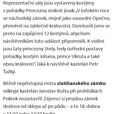
Reprezentační sály jsou vystaveny kostýmy
z pohádky Princezna stokrát jinak: „V loňském roce
se náchodský zámek, stejně jako sousední Opočno,
přeměnil na Jablečné království. Domluvili jsme se
proto na zapůjčení 12 kostýmů, abychom
návštěvníkům tuto událost připomněli. K vidění
jsou šaty princezny Stely, tedy ústřední postavy
pohádky, kostým Johana, prince Ukruta a také
obou královen“, láká k návštěvě kastelán Petr
Ťažký.
Běžně nepřístupná místa
slatiňanského zámku
odkryje kastelán Jaroslav Bušta při prohlídkách
Pokrok nezastavíš! Zájemci si projdou zámek
doslova od sklepa až po půdu – a to 18. dubna
v 11:10 nebo 13:10 hodin.