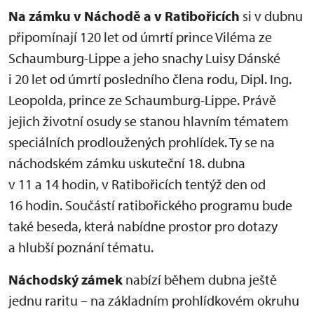
Na zámku v Náchodě a v Ratibořicích
si v dubnu
připomínají 120 let od úmrtí prince Viléma ze
Schaumburg-Lippe a jeho snachy Luisy Dánské
i 20 let od úmrtí posledního člena rodu, Dipl. Ing.
Leopolda, prince ze Schaumburg-Lippe. Právě
jejich životní osudy se stanou hlavním tématem
speciálních prodloužených prohlídek. Ty se na
náchodském zámku uskuteční 18. dubna
v 11 a 14 hodin, v Ratibořicích tentýž den od
16 hodin. Součástí ratibořického programu bude
také beseda, která nabídne prostor pro dotazy
a hlubší poznání tématu.
Náchodský zámek
nabízí během dubna ještě
jednu raritu – na základním prohlídkovém okruhu