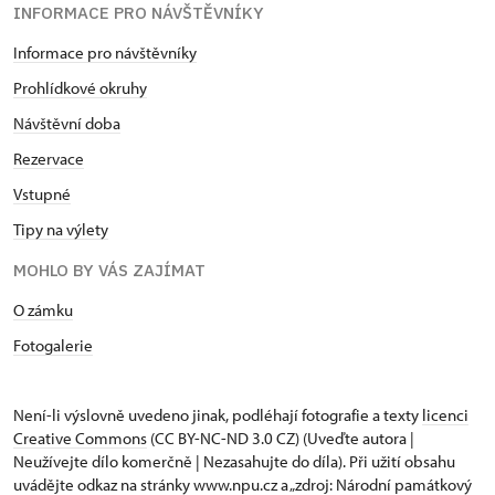
INFORMACE PRO NÁVŠTĚVNÍKY
Informace pro návštěvníky
Prohlídkové okruhy
Návštěvní doba
Rezervace
Vstupné
Tipy na výlety
MOHLO BY VÁS ZAJÍMAT
O zámku
Fotogalerie
Není-li výslovně uvedeno jinak, podléhají fotografie a texty
licenci
Creative Commons
(CC BY-NC-ND 3.0 CZ) (Uveďte autora |
Neužívejte dílo komerčně | Nezasahujte do díla). Při užití obsahu
uvádějte odkaz na stránky www.npu.cz a „zdroj: Národní památkový