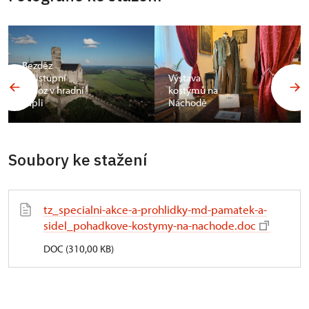
Bezděz
zpřístupní
Výstava
ochoz v hradní
kostýmů na
kapli
Náchodě
Soubory ke stažení
tz_specialni-akce-a-prohlidky-md-pamatek-a-
sidel_pohadkove-kostymy-na-nachode.doc
DOC (310,00 KB)