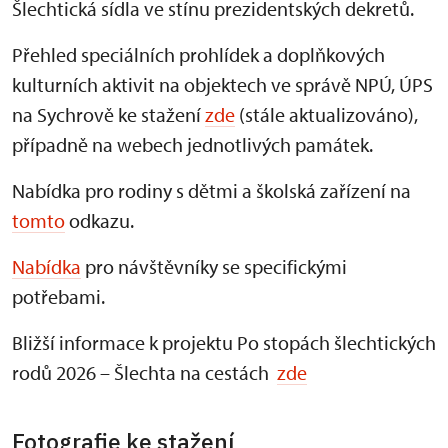
Šlechtická sídla ve stínu prezidentských dekretů.
Přehled speciálních prohlídek a doplňkových
kulturních aktivit na objektech ve správě NPÚ, ÚPS
na Sychrově ke stažení
zde
(stále aktualizováno),
případně na webech jednotlivých památek.
Nabídka pro rodiny s dětmi a školská zařízení na
tomto
odkazu.
Nabídka
pro návštěvníky se specifickými
potřebami.
Bližší informace k projektu Po stopách šlechtických
rodů 2026 – Šlechta na cestách
zde
Fotografie ke stažení