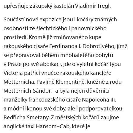
upřesňuje zákupský kastelán Vladimír Tregl.
Součástí nové expozice jsou i kočáry známých
osobností ze šlechtického i panovnického
prostředí. Kromě již zmiňovaného kupé
rakouského císaře Ferdinanda I. Dobrotivého, jímž
se přepravoval během mnohaletého pobytu
v Praze po své abdikaci, jde o výletní kočár typu
Victoria patřící vnučce rakouského kancléře
Metternicha, Pavlíně Klementině, kněžně z rodu
Metternich-Sándor. Ta byla nejen důvěrnicí
manželky francouzského císaře Napoleona III.
a módní ikonou své doby, ale i podporovatelkou
Bedřicha Smetany. Z městských kočárů zaujme
anglické taxi Hansom–Cab, které je