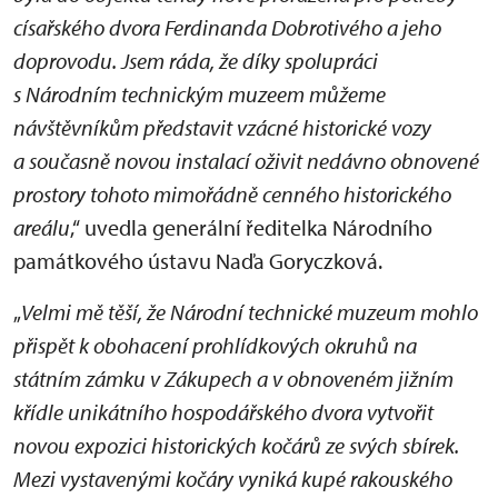
císařského dvora Ferdinanda Dobrotivého a jeho
doprovodu. Jsem ráda, že díky spolupráci
s Národním technickým muzeem můžeme
návštěvníkům představit vzácné historické vozy
a současně novou instalací oživit nedávno obnovené
prostory tohoto mimořádně cenného historického
areálu
,“ uvedla generální ředitelka Národního
památkového ústavu Naďa Goryczková.
„
Velmi mě těší, že Národní technické muzeum mohlo
přispět k obohacení prohlídkových okruhů na
státním zámku v Zákupech a v obnoveném jižním
křídle unikátního hospodářského dvora vytvořit
novou expozici historických kočárů ze svých sbírek.
Mezi vystavenými kočáry vyniká kupé rakouského