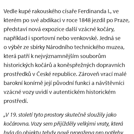
Vedle kupé rakouského císaře Ferdinanda I., ve
kterém po své abdikaci v roce 1848 jezdil po Praze,
představí nová expozice další vzácné kočáry,
například i sportovní nebo venkovské. Jedná se
o výběr ze sbírky Národního technického muzea,
která patří k nejvýznamnějším souborům
historických kočárů a koněspřežných dopravních
prostředků v České republice. Zároveň vrací malé
barokní konírně její původní funkci a návštěvníci
vzácné vozy uvidí v autentickém historickém
prostředí.
„V 19. století tyto prostory skutečně sloužily jako
kočárovna. Vozy sem přijížděly velkými vraty, která
byla do objektu tehdy nově proražena pro potřeby