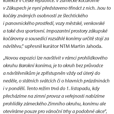
kolekce v České republice. V zámecké kočárovně
v Zákupech je nyní představeno třináct z nich. Jsou to
kočáry známých osobností ze šlechtického
i panovnického prostředí, vozy městské, venkovské
a také dva sportovní. Impozantní prostory zákupské
kočárovny a sousedící rozsáhlé konírny určitě stojí za
návštěvu
,“ upřesnil kurátor NTM Martin Jahoda.
„
Novou expozici lze navštívit v rámci prohlídkového
okruhu Barokní konírna, je to okruh bez průvodce
a návštěvníkům je zpřístupněn vždy od úterý do
neděle, o státních svátcích či o hlavních prázdninách
i v pondělí. Tento režim trvá do 1. listopadu, kdy
přecházíme na zimní provoz a veřejnosti nabízíme
prohlídky zámeckého Zimního okruhu, konírnu ale
otevíráme pouze pro vánoční trhy a podobné akce
“,