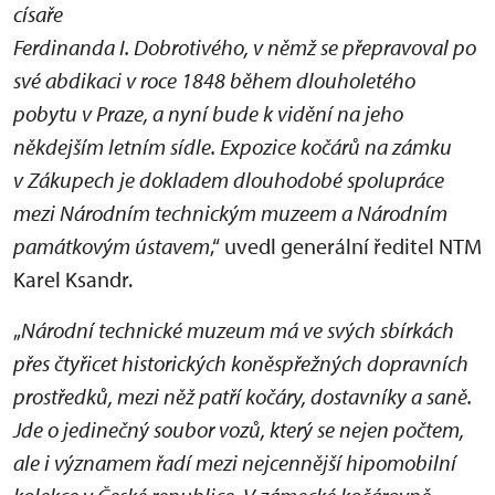
císaře
Ferdinanda I. Dobrotivého, v němž se přepravoval po
své abdikaci v roce 1848 během dlouholetého
pobytu v Praze, a nyní bude k vidění na jeho
někdejším letním sídle. Expozice kočárů na zámku
v Zákupech je dokladem dlouhodobé spolupráce
mezi Národním technickým muzeem a Národním
památkovým ústavem
,“ uvedl generální ředitel NTM
Karel Ksandr.
„
Národní technické muzeum má ve svých sbírkách
přes čtyřicet historických koněspřežných dopravních
prostředků, mezi něž patří kočáry, dostavníky a saně.
Jde o jedinečný soubor vozů, který se nejen počtem,
ale i významem řadí mezi nejcennější hipomobilní