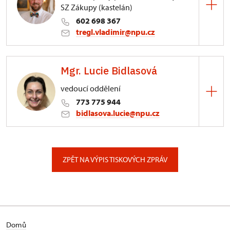
SZ Zákupy (kastelán)
602 698 367
tregl.vladimir@npu.cz
Zámek Zákupy
Mgr. Lucie Bidlasová
Borská 1/, Zákupy
vedoucí oddělení
773 775 944
bidlasova.lucie@npu.cz
ÚPS na Sychrově
Zámecký park 1/, Slatiňany
ZPĚT NA VÝPIS TISKOVÝCH ZPRÁV
Domů