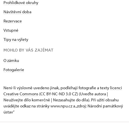
Prohlídkové okruhy
Návštěvní doba
Rezervace
Vstupné
Tipy na výlety
MOHLO BY VÁS ZAJÍMAT
O zámku
Fotogalerie
Není-li výslovně uvedeno jinak, podléhají fotografie a texty
licenci
Creative Commons
(CC BY-NC-ND 3.0 CZ) (Uveďte autora |
Neužívejte dílo komerčně | Nezasahujte do díla). Při užití obsahu
uvádějte odkaz na stránky www.npu.cz a „zdroj: Národní památkový
ústav“