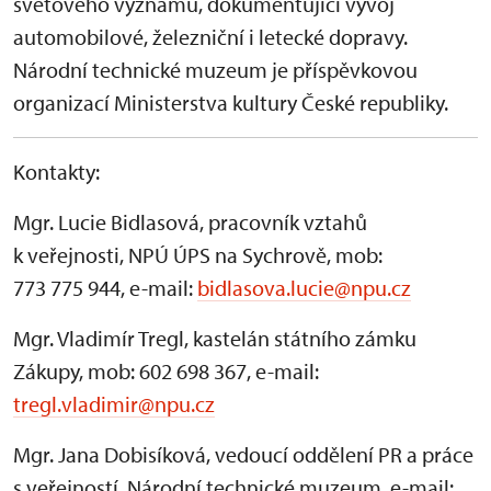
světového významu, dokumentující vývoj
automobilové, železniční i letecké dopravy.
Národní technické muzeum je příspěvkovou
organizací Ministerstva kultury České republiky.
Kontakty:
Mgr. Lucie Bidlasová, pracovník vztahů
k veřejnosti, NPÚ ÚPS na Sychrově, mob:
773 775 944, e-mail:
bidlasova.lucie@npu.cz
Mgr. Vladimír Tregl, kastelán státního zámku
Zákupy, mob: 602 698 367, e-mail:
tregl.vladimir@npu.cz
Mgr. Jana Dobisíková, vedoucí oddělení PR a práce
s veřejností, Národní technické muzeum, e-mail: