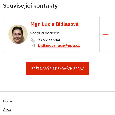
Související kontakty
Mgr. Lucie Bidlasová
vedoucí oddělení
773 775 944
bidlasova.lucie@npu.cz
ÚPS na Sychrově
Zámecký park 1/, Slatiňany
ZPĚT NA VÝPIS TISKOVÝCH ZPRÁV
Domů
Akce