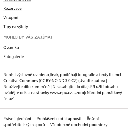
Rezervace
Vstupné
Tipy na výlety
MOHLO BY VÁS ZAJÍMAT
O zámku
Fotogalerie
Není-li výslovně uvedeno jinak, podléhají fotografie a texty
licenci
Creative Commons
(CC BY-NC-ND 3.0 CZ) (Uveďte autora |
Neužívejte dílo komerčně | Nezasahujte do díla). Při užití obsahu
uvádějte odkaz na stránky www.npu.cz a „zdroj: Národní památkový
ústav“
Právní ujednání
Prohlášení o přístupnosti
Řešení
spotřebitelských sporů
Všeobecné obchodní podmínky