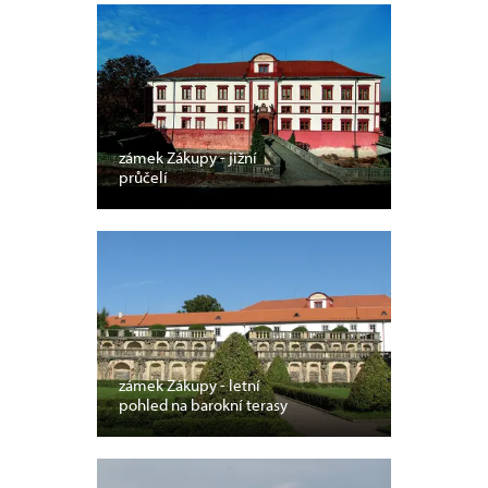
zámek Zákupy - jižní
průčelí
zámek Zákupy - letní
pohled na barokní terasy