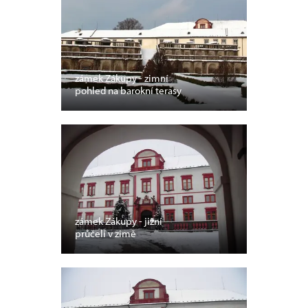
zámek Zákupy - zimní
pohled na barokní terasy
zámek Zákupy - jižní
průčelí v zimě