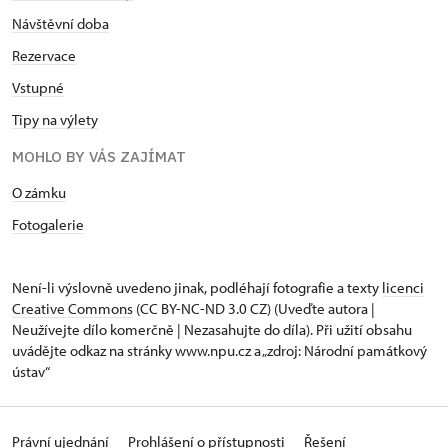
Návštěvní doba
Rezervace
Vstupné
Tipy na výlety
MOHLO BY VÁS ZAJÍMAT
O zámku
Fotogalerie
Není-li výslovně uvedeno jinak, podléhají fotografie a texty
licenci
Creative Commons
(CC BY-NC-ND 3.0 CZ) (Uveďte autora |
Neužívejte dílo komerčně | Nezasahujte do díla). Při užití obsahu
uvádějte odkaz na stránky www.npu.cz a „zdroj: Národní památkový
ústav“
Právní ujednání
Prohlášení o přístupnosti
Řešení