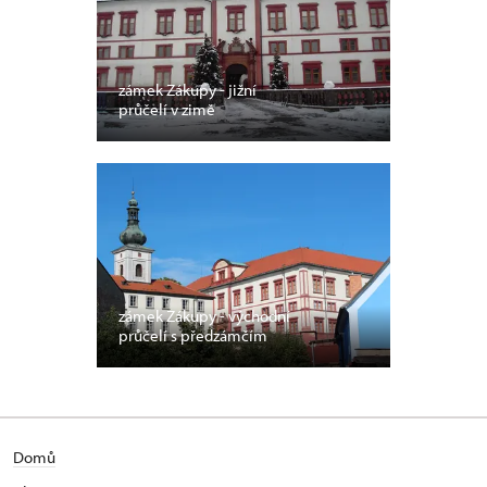
zámek Zákupy - jižní
průčelí v zimě
zámek Zákupy - východní
průčelí s předzámčím
Domů