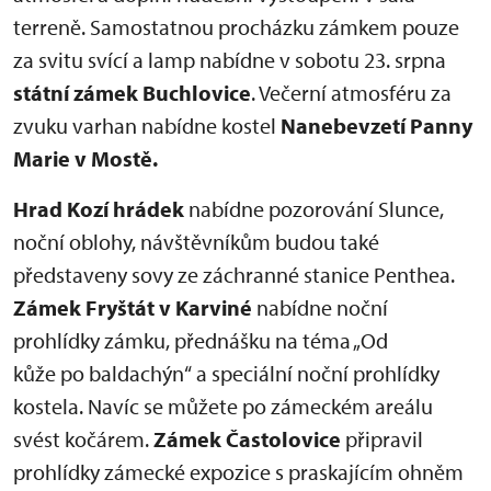
terreně. Samostatnou procházku zámkem pouze
za svitu svící a lamp nabídne v sobotu 23. srpna
státní zámek Buchlovice
. Večerní atmosféru za
zvuku varhan nabídne kostel
Nanebevzetí Panny
Marie v Mostě.
Hrad Kozí hrádek
nabídne pozorování Slunce,
noční oblohy, návštěvníkům budou také
představeny sovy ze záchranné stanice Penthea.
Zámek Fryštát v Karviné
nabídne noční
prohlídky zámku, přednášku na téma „Od
kůže po baldachýn“ a speciální noční prohlídky
kostela. Navíc se můžete po zámeckém areálu
svést kočárem.
Zámek Častolovice
připravil
prohlídky zámecké expozice s praskajícím ohněm