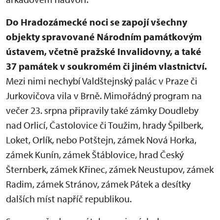
Do Hradozámecké noci se zapojí všechny
objekty spravované Národním památkovým
ústavem, včetně pražské Invalidovny, a také
37 památek v soukromém či jiném vlastnictví.
Mezi nimi nechybí Valdštejnský palác v Praze či
Jurkovičova vila v Brně. Mimořádný program na
večer 23. srpna připravily také zámky Doudleby
nad Orlicí, Častolovice či Toužim, hrady Špilberk,
Loket, Orlík, nebo Potštejn, zámek Nová Horka,
zámek Kunín, zámek Štáblovice, hrad Český
Šternberk, zámek Křinec, zámek Neustupov, zámek
Radim, zámek Stránov, zámek Pátek a desítky
dalších míst napříč republikou.