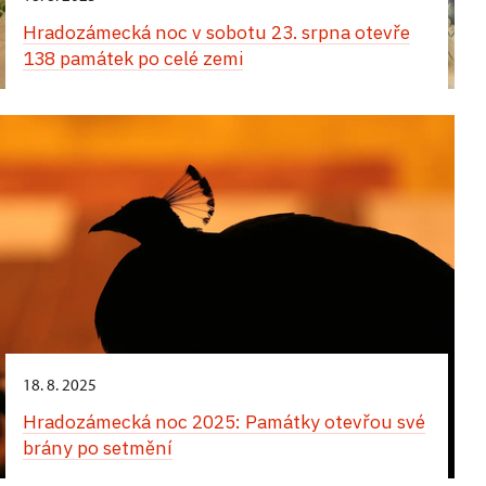
Hradozámecká noc v sobotu 23. srpna otevře
138 památek po celé zemi
18. 8. 2025
Hradozámecká noc 2025: Památky otevřou své
brány po setmění