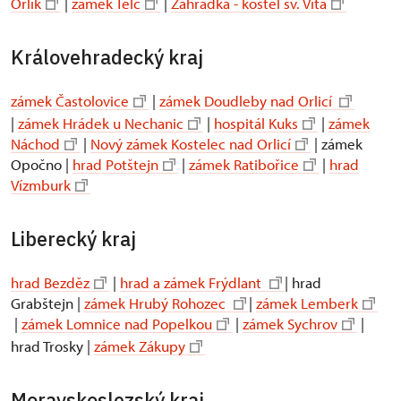
Orlík
|
zámek Telč
|
Zahrádka - kostel sv. Víta
Královehradecký kraj
zámek Častolovice
|
zámek Doudleby nad Orlicí
|
zámek Hrádek u Nechanic
|
hospitál Kuks
|
zámek
Náchod
|
Nový zámek Kostelec nad Orlicí
| zámek
Opočno |
hrad Potštejn
|
zámek Ratibořice
|
hrad
Vízmburk
Liberecký kraj
hrad Bezděz
|
hrad a zámek Frýdlant
| hrad
Grabštejn |
zámek Hrubý Rohozec
|
zámek Lemberk
|
zámek Lomnice nad Popelkou
|
zámek Sychrov
|
hrad Trosky |
zámek Zákupy
Moravskoslezský kraj