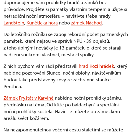
doporučujeme vám prohlídky hradů a zámků bez
průvodce. Projděte si památky vlastním tempem a užijte si
netradiční noční atmosféru – navštivte třeba hrady
Landštejn
,
Kunětická hora
nebo
zámek Náchod
.
Do letošního ročníku se zapojí rekordní počet partnerských
památek, které nejsou ve správě NPÚ - 39 objektů,
z toho úplnými nováčky je 13 památek, o které se starají
nadšení soukromí vlastníci, města či spolky.
Z nich bychom vám rádi představili
hrad Kozí hrádek
, který
nabídne pozorování Slunce, noční oblohy, návštěvníkům
budou také představeny sovy ze záchranné stanice
Penthea.
Zámek Fryštát v Karviné
nabídne noční prohlídky zámku,
přednášku na téma „Od kůže po baldachýn“ a speciální
noční prohlídky kostela. Navíc se můžete po zámeckém
areálu svézt kočárem.
Na nezapomenutelnou večerní cestu staletími se můžete