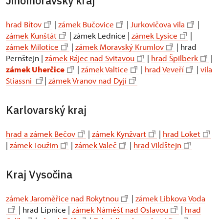
Jihomoravský kraj
hrad Bítov
|
zámek Bučovice
|
Jurkovičova vila
|
zámek Kunštát
| zámek Lednice |
zámek Lysice
|
zámek Milotice
|
zámek Moravský Krumlov
| hrad
Pernštejn |
zámek Rájec nad Svitavou
|
hrad Špilberk
|
zámek Uherčice
|
zámek Valtice
|
hrad Veveří
|
vila
Stiassni
|
zámek Vranov nad Dyjí
Karlovarský kraj
hrad a zámek Bečov
|
zámek Kynžvart
|
hrad Loket
|
zámek Toužim
|
zámek Valeč
|
hrad Vildštejn
Kraj Vysočina
zámek Jaroměřice nad Rokytnou
|
zámek Libkova Voda
| hrad Lipnice |
zámek Náměšť nad Oslavou
|
hrad