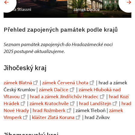
vila Stiassni
zámek Dačice
Přehled zapojených památek podle krajů
Seznam památek zapojených do Hradozámecké noci
2025 postupně aktualizujeme.
Jihočeský kraj
zámek Blatná
|
zámek Červená Lhota
| hrad a zámek
Český Krumlov |
zámek Dačice
|
zámek Hluboká nad
Vltavou
|
hrad a zámek Jindřichův Hradec
|
hrad Kozí
Hrádek
|
zámek Kratochvíle
|
hrad Landštejn
|
hrad
Nové Hrady
|
hrad Rožmberk
| zámek Třeboň |
zámek
Vimperk
|
klášter Zlatá Koruna
| hrad Zvíkov