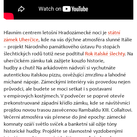
Hlavním centrem letošní Hradozámecké noci je
státní
zámek Uherčice
, kde na vás dýchne atmosféra slunné Itálie
– projekt Národního památkového ústavu Po stopách
šlechtických rodů totiž nese podtitul
Rok italské šlechty
. Na
uherčickém zámku tak zažijete kouzlo historie,
hudby a chutí! Na arkádovém nádvoří si vychutnáte
autentickou italskou pizzu, osvěžující zmrzlinu a lahodné
míchané nápoje. Zámeckými interiéry vás provedou nejen
průvodci, ale budete se moci setkat i s postavami
v empírových kostýmech. V podvečer se poprvé otevře
zrekonstruované západní křídlo zámku, kde se návštěvníci
projdou novou trasou zasvěcenou Rambaldu XIII. Collaltovi.
Večerní atmosféra vás přenese do jiné epochy: zámecké
komnaty ozáří světlo svíček a banketní sál ožije tóny
historické hudby. Projděte se slavnostně vyzdobenými