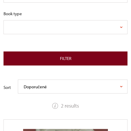
Book type
FILTER
Doporučené
Sort
2 results