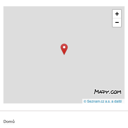
+
−
© Seznam.cz a.s. a další
Domů