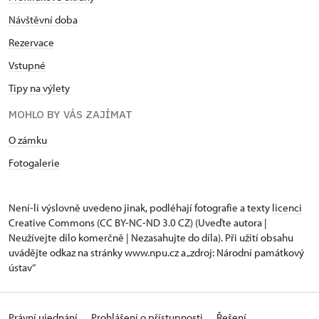
Návštěvní doba
Rezervace
Vstupné
Tipy na výlety
MOHLO BY VÁS ZAJÍMAT
O zámku
Fotogalerie
Není-li výslovně uvedeno jinak, podléhají fotografie a texty
licenci
Creative Commons
(CC BY-NC-ND 3.0 CZ) (Uveďte autora |
Neužívejte dílo komerčně | Nezasahujte do díla). Při užití obsahu
uvádějte odkaz na stránky www.npu.cz a „zdroj: Národní památkový
ústav“
Právní ujednání
Prohlášení o přístupnosti
Řešení