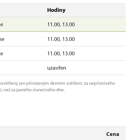
Hodiny
ne
11.00, 13.00
ne
11.00, 13.00
ne
11.00, 13.00
uzavřen
ou osvětleny jen přirozeným denním světlem; za nepříznivého
rší, než za jasného slunečného dne.
Cena