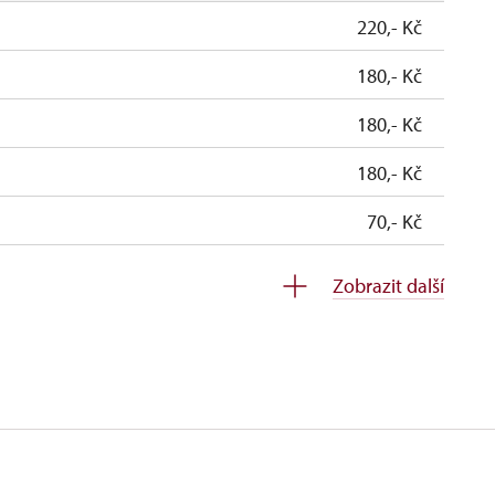
220,- Kč
180,- Kč
180,- Kč
180,- Kč
70,- Kč
zdarma
Zobrazit další
zdarma
ospělá osoba na 10 dětí)
zdarma
o celou skupinu min. 15 osob)
zdarma
zdarma