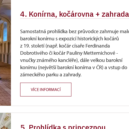
4. Konírna, kočárovna + zahrada
Samostatná prohlídka bez průvodce zahrnuje mal
barokní konírnu s expozicí historických kočárů
z 19. století (např. kočár císaře Ferdinanda
Dobrotivého či kočár Pauliny Metternichové -
vnučky známého kancléře), dále velkou barokní
konírnu (největší barokní konírna v ČR) a vstup do
zámeckého parku a zahrady.
VÍCE INFORMACÍ
5. Prohlídka s princeznou