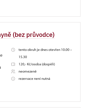
chyně (bez průvodce)
tento okruh je dnes otevřen 10.00 –
te
15.30
120,- Kč/osoba (dospělí)
u
neomezeně
rezervace není nutná