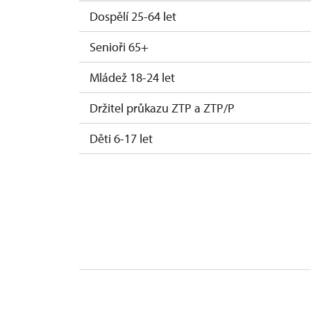
Dospělí 25-64 let
Senioři 65+
Mládež 18-24 let
Držitel průkazu ZTP a ZTP/P
Děti 6-17 let
Děti 0-5 let
Průvodce držitele průkazu ZTP/P
Pedagogický dozor (pro školní skupiny 1 d
Průvodce cestovních kanceláří (1 osoba pr
Jednorázové vstupenky vydané NPÚ