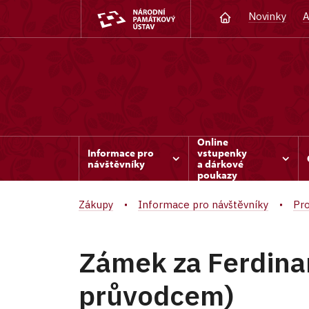
Novinky
A
Online
Informace pro
vstupenky
návštěvníky
a dárkové
poukazy
Zákupy
Informace pro návštěvníky
Pro
Zámek za Ferdina
průvodcem)