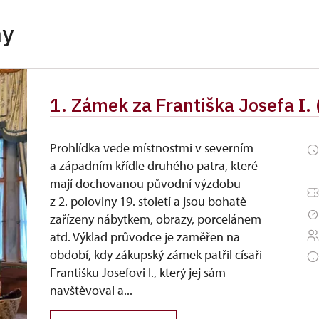
zdarma
hy
dinní příslušníci)
zdarma
zdarma
1. Zámek za Františka Josefa I.
zdarma
Prohlídka vede místnostmi v severním
a západním křídle druhého patra, které
mají dochovanou původní výzdobu
z 2. poloviny 19. století a jsou bohatě
zařízeny nábytkem, obrazy, porcelánem
atd. Výklad průvodce je zaměřen na
období, kdy zákupský zámek patřil císaři
Františku Josefovi I., který jej sám
navštěvoval a...