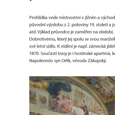
Prohlídka vede místnostmi v jižním a výcho
původní výzdobu z 2. poloviny 19. století a
atd. Výklad průvodce je zaměřen na období, 
Dobrotivému, který jej spolu se svou manžel
své letní sídlo. K vidění je např. zámecká jíd
1870. Součástí trasy je i hostinské apartmá,
Napoleonův syn Orlík, vévoda Zákupský.