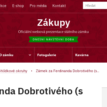
kce
E-shop
Pro média
Kontakt
Zákupy
oficiální webová prezentace státního zámku
DNEŠNÍ NÁVŠTĚVNÍ DOBA
O zámku
Fotogalerie
Kavárna
hlídkové okruhy
Zámek za Ferdinanda Dobrotivého (s...
nda Dobrotivého (s